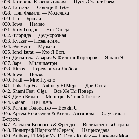
026. Катерина Красильникова — Пусть Станет Раем
027. Гайтана — Солнце В Тебе
028. Чаян Фамали — Моделька
029. Lia — Бросай
030. Iowa — Немею
031. Катя Гордон — Нет Стыда
032. Флорида — Дедморозная
033. Kvazar — Независима
034. Элемент — Музыка
035. Ionel Istrati — Кто Я Есть
036. Дискотека Авария & Филипп Киркоров — Яркий Я
037. Зара — Миллиметры
038. Rimas — Перевернули Любовь
039. Iowa — Вокзал
040. Fakil — Мне Нужно
041. Loka Up Feat. Anthony El Mejor — Дай Огня
042. Shami Feat. Olga — Все Же Ты Поверь
043. Дима Билан — Монстры В Твоей Голове
044. Gadar — Не Плачь
045. Регина Тодоренко — Beggin U
046. Артем Новоселов & Ксюша Антипова — Случайная
Встреча
047. Алексей Воробьев & Френды — Великолепная Страна
048. Полиграф Шарикoff (Серега) — Наприседала
049. Anthony El Mejor Vs. Dj Denis Rublev — Ласковая Моя