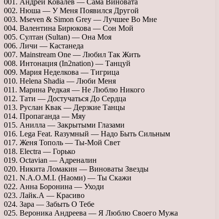
001. Андрей Ковалев — Сама Виновата
002. Нюша — У Меня Появился Другой
003. Mseven & Simon Grey — Лучшее Во Мне
004. Валентина Бирюкова — Сон Мой
005. Султан (Sultan) — Она Моя
006. Личи — Кастанеда
007. Mainstream One — Любил Так Жить
008. Интонация (In2nation) — Танцуй
009. Мария Неделкова — Тигрица
010. Helena Shadia — Люби Меня
011. Марина Редкая — Не Люблю Никого
012. Тати — Достучаться До Сердца
013. Руслан Квак — Дерзкие Танцы
014. Пропаганда — Мяу
015. Анилла — Закрытыми Глазами
016. Lega Feat. Rазумный — Надо Быть Сильным
017. Женя Тополь — Ты-Мой Свет
018. Electra — Горько
019. Octavian — Адреналин
020. Никита Ломакин — Виноваты Звезды
021. N.A.O.M.I. (Наоми) — Ты Скажи
022. Анна Боронина — Уходи
023. Лайк.А — Красиво
024. Зара — Забыть О Тебе
025. Вероника Андреева — Я Люблю Своего Мужа