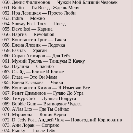
050. Денис Филимонов — Чужой Мой Близкий Человек
051. Burito — Ты Всегда Ждешь Меня
052. Ира Левицкая — Просто Люби
053. Indira — Можно
054. Sunsay Feat. Тося — Поезд
055. Davo Isoi — Карина
056. Наргиз — Revolution
057. Константин Григ — Такси
058. Елена Яловик — Лодочка
059. Базиль — Ураган
060. Сиран Агасаров — Для Тебя
061. Мумий Тролль — Танцуем В Качку
062. Паулина — Спасибо
063. Слайд — Ближе И Ближе
064. Глаза — Это Он Мама
065. Елена Елсакова — Чайка
066. Константин Кимов — Я Изменяю Все
067. Ренат Джамилов — Гуляю До Утра
068. Тимур Спб — Лучшая Подруга
069. Bubble Gum — Вытворяют Чудеса
070. A\’las Lito — Где Ты Сейчас
071. Мэрикона — Копия Верна
072. Dj Jedy Feat. Андрей Чиж — Новогодний Корпоратив
073. Ани Лорак — Сопрано
074. Franky — После Тебя