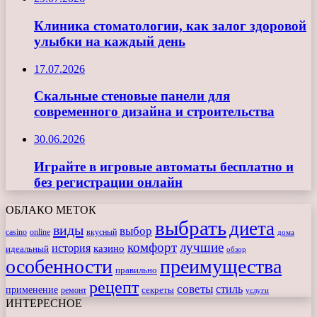
Клиника стоматологии, как залог здоровой
улыбки на каждый день
17.07.2026
Скальные стеновые панели для
современного дизайна и строительства
30.06.2026
Играйте в игровые автоматы бесплатно и
без регистрации онлайн
ОБЛАКО МЕТОК
выбрать
диета
виды
выбор
casino
online
вкусный
дома
комфорт
лучшие
история
казино
идеальный
обзор
особенности
преимущества
правильно
рецепт
советы
стиль
применение
ремонт
секреты
услуги
ИНТЕРЕСНОЕ