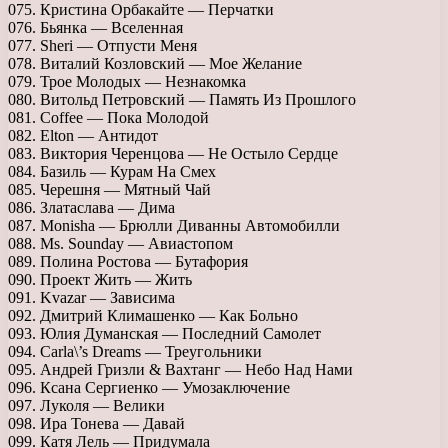
075. Кристина Орбакайте — Перчатки
076. Бьянка — Вселенная
077. Sheri — Отпусти Меня
078. Виталий Козловский — Мое Желание
079. Трое Молодых — Незнакомка
080. Витольд Петровский — Память Из Прошлого
081. Coffee — Пока Молодой
082. Elton — Антидот
083. Виктория Черенцова — Не Остыло Сердце
084. Базиль — Курам На Смех
085. Черешня — Мятный Чай
086. Златаслава — Дима
087. Monisha — Брюлли Диванны Автомобилли
088. Ms. Sounday — Авиастопом
089. Полина Ростова — Бутафория
090. Проект Жить — Жить
091. Kvazar — Зависима
092. Дмитрий Климашенко — Как Больно
093. Юлия Думанская — Последний Самолет
094. Carla\’s Dreams — Треугольники
095. Андрей Гризли & Вахтанг — Небо Над Нами
096. Ксана Сергиенко — Умозаключение
097. Луколя — Велики
098. Ира Тонева — Давай
099. Катя Лель — Придумала