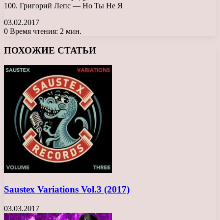
100. Григорий Лепс — Но Ты Не Я
03.02.2017
0
Время чтения: 2 мин.
Facebook
X
LinkedIn
Tumblr
Pinterest
Reddit
Вконтакте
Одноклассники
Messenger
Messenger
WhatsApp
Telegram
Viber
ПОХОЖИЕ СТАТЬИ
Saustex Variations Vol.3 (2017)
03.03.2017