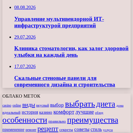
08.08.2026
Управление мультивендорной ИТ-
инфраструктурой предприятий
29.07.2026
Клиника стоматологии, как залог здоровой
улыбки на каждый день
17.07.2026
Скальные стеновые панели для
современного дизайна и строительства
ОБЛАКО МЕТОК
выбрать
диета
виды
выбор
casino
online
вкусный
дома
комфорт
лучшие
история
казино
идеальный
обзор
особенности
преимущества
правильно
рецепт
советы
стиль
применение
ремонт
секреты
услуги