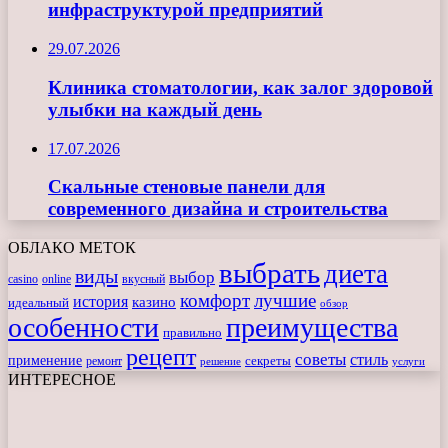
инфраструктурой предприятий
29.07.2026
Клиника стоматологии, как залог здоровой
улыбки на каждый день
17.07.2026
Скальные стеновые панели для
современного дизайна и строительства
ОБЛАКО МЕТОК
выбрать
диета
виды
выбор
casino
online
вкусный
комфорт
лучшие
история
казино
идеальный
обзор
особенности
преимущества
правильно
рецепт
советы
стиль
применение
ремонт
секреты
решение
услуги
ИНТЕРЕСНОЕ