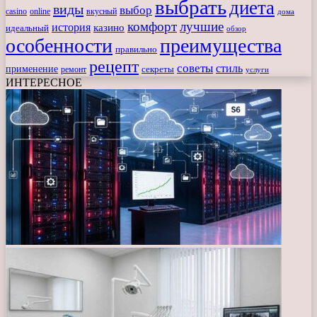
выбрать
диета
виды
выбор
casino
online
вкусный
дома
комфорт
лучшие
история
казино
идеальный
обзор
особенности
преимущества
правильно
рецепт
советы
стиль
применение
ремонт
секреты
услуги
ИНТЕРЕСНОЕ