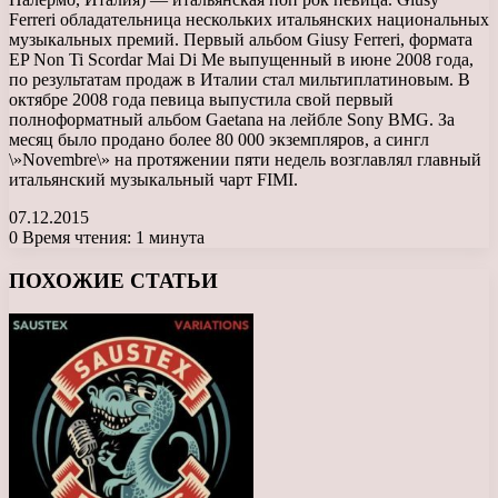
Ferreri обладательница нескольких итальянских национальных
музыкальных премий. Первый альбом Giusy Ferreri, формата
EP Non Ti Scordar Mai Di Me выпущенный в июне 2008 года,
по результатам продаж в Италии стал мильтиплатиновым. В
октябре 2008 года певица выпустила свой первый
полноформатный альбом Gaetana на лейбле Sony BMG. За
месяц было продано более 80 000 экземпляров, а сингл
\»Novembre\» на протяжении пяти недель возглавлял главный
итальянский музыкальный чарт FIMI.
07.12.2015
0
Время чтения: 1 минута
Facebook
X
LinkedIn
Tumblr
Pinterest
Reddit
Вконтакте
Одноклассники
Messenger
Messenger
WhatsApp
Telegram
Viber
ПОХОЖИЕ СТАТЬИ