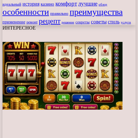
комфорт
лучшие
история
казино
идеальный
обзор
особенности
преимущества
правильно
рецепт
советы
стиль
применение
ремонт
секреты
решение
услуги
ИНТЕРЕСНОЕ