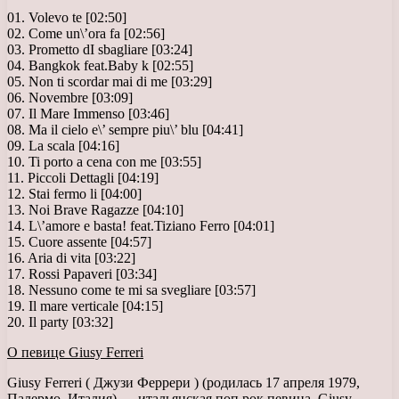
01. Volevo te [02:50]
02. Come un\’ora fa [02:56]
03. Prometto dI sbagliare [03:24]
04. Bangkok feat.Baby k [02:55]
05. Non ti scordar mai di me [03:29]
06. Novembre [03:09]
07. Il Mare Immenso [03:46]
08. Ma il cielo e\’ sempre piu\’ blu [04:41]
09. La scala [04:16]
10. Ti porto a cena con me [03:55]
11. Piccoli Dettagli [04:19]
12. Stai fermo li [04:00]
13. Noi Brave Ragazze [04:10]
14. L\’amore e basta! feat.Tiziano Ferro [04:01]
15. Cuore assente [04:57]
16. Aria di vita [03:22]
17. Rossi Papaveri [03:34]
18. Nessuno come te mi sa svegliare [03:57]
19. Il mare verticale [04:15]
20. Il party [03:32]
О певице Giusy Ferreri
Giusy Ferreri ( Джузи Феррери ) (родилась 17 апреля 1979,
Палермо, Италия) — итальянская поп рок певица. Giusy