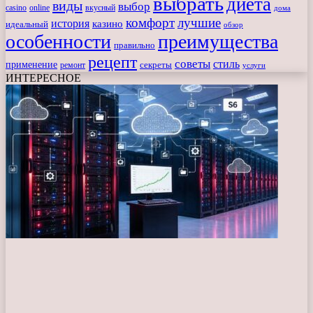
выбрать
диета
виды
выбор
casino
online
вкусный
дома
комфорт
лучшие
история
казино
идеальный
обзор
особенности
преимущества
правильно
рецепт
советы
стиль
применение
ремонт
секреты
услуги
ИНТЕРЕСНОЕ