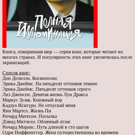
Книга, покорившая мир — серия книг, которые читают во
многих странах. И популярность этих книг увеличилась после
экранизаций.
Список книг:
Дон Делилло. Космополис
Эрика Джеймс. На пятьдесят оттенков темнее
Эрика Джеймс. Пятьдесят оттенков серого
Лиз Дженсен. Девятая жизнь Луи Дракса
Маркус Зузак. Книжный вор
Кадзуо Исигуро. Не отпускай меня
Янн Мартел. Жизнь Пи
Ричард Матесон. Посылка
Дэвид Митчелл. Облачный атлас
Ричард Мораис. Путь длиной в сто шагов
Одри Ниффенеггер. Жена путешественника во времени