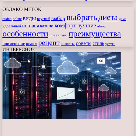
ОБЛАКО МЕТОК
выбрать
диета
виды
выбор
casino
online
вкусный
дома
комфорт
лучшие
история
казино
идеальный
обзор
особенности
преимущества
правильно
рецепт
советы
стиль
применение
ремонт
секреты
услуги
ИНТЕРЕСНОЕ