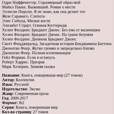
Одри Ниффенеггер. Соразмерный образ мой
Майкл Панке. Выживший. Роман о мести
Эллисон Пирсон. Я не знаю, как она делает это
Жозе Сарамаго. Слепота
Элис Сиболд. Милые кости
Элизабет Страут. Оливия Киттеридж
Хелен Филдинг. Бриджит Джонс. Без ума от мальчишки
Хелен Филдинг. Бриджит Джонс. На грани безумия
Хелен Филдинг. Дневник Бриджит Джонс
Скотт Фицджеральд. Загадочная история Бенджамина Баттона
Джонатан Фоер. Жутко громко и запредельно близко
Джонатан Фоер. Полная иллюминация
Гейл Форман. Если я останусь
Роберт Харрис. Призрак
Марк Хелприн. Зимняя сказка
Название
: Книга, покорившая мир (27 томов)
Автор
: Коллектив
Язык
: Русский
Издательство
: Эксмо
Жанр
: Cовременная проза
Год
: 2009-2017
Формат
: fb2
Серия
: Книга, покорившая мир
Кол-во страниц
: 27 томов