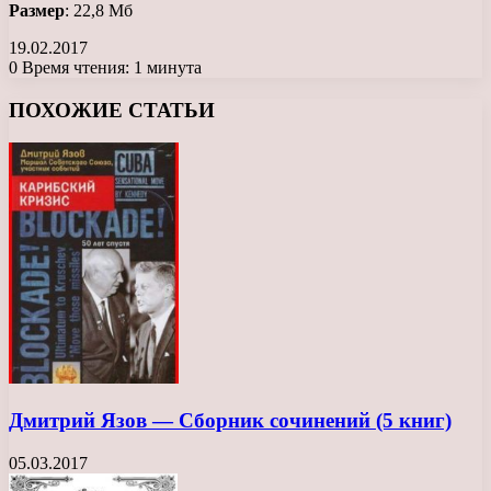
Размер
: 22,8 Мб
19.02.2017
0
Время чтения: 1 минута
Facebook
X
LinkedIn
Tumblr
Pinterest
Reddit
Вконтакте
Одноклассники
Messenger
Messenger
WhatsApp
Telegram
Viber
ПОХОЖИЕ СТАТЬИ
Дмитрий Язов — Сборник сочинений (5 книг)
05.03.2017