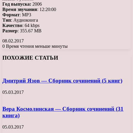
Год выпуска:
2006
Время звучания
: 12:20:00
Формат
: МР3
Тип
: Аудиокнига
Качество
: 64 kbps
Размер
: 355.67 MB
08.02.2017
0
Время чтения меньше минуты
Facebook
X
LinkedIn
Tumblr
Pinterest
Reddit
Вконтакте
Одноклассники
Messenger
Messenger
WhatsApp
Telegram
Viber
ПОХОЖИЕ СТАТЬИ
Дмитрий Язов — Сборник сочинений (5 книг)
05.03.2017
Вера Космолинская — Сборник сочинений (31
книга)
05.03.2017