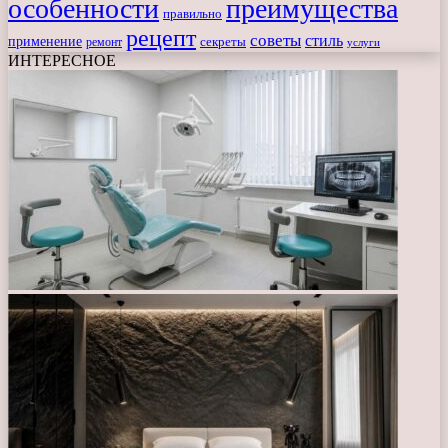
особенности
преимущества
правильно
рецепт
советы
стиль
применение
ремонт
секреты
услуги
ИНТЕРЕСНОЕ