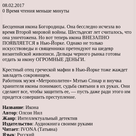
08.02.2017
0
Время чтения меньше минуты
Бесценная икона Богородицы. Она бесследно исчезла во
время Второй мировой войны. Шестьдесят лет считалось, что
она уничтожена. Но вот теперь икона ВНЕЗАПНО
ПОЯВЛЯЕТСЯ в Нью-Йорке. Однако не только
искусствоведы и священники претендуют на шедевр
византийской живописи. Дельцы черного рынка готовы
отдать за икону ОГРОМНЫЕ ДЕНЬГИ.
Крестный отец греческой мафии в Нью-Йорке тоже жаждет
завладеть сокровищем.
Работник музея «Метрополитен» Мэтью Спиар и внучка
хранителя иконы понимают, судьба святыни в их руках. Они
сделают все, чтобы защитить ее, — пусть даже ради этого им
придется совершить преступление.
Название
: Икона
Автор
: Олсон Нил
Жанр
: Интеллектуальный детектив
Издательство
: Аудиокнига своими руками
Читает
: IVONA (Татьяна)
Язык
: Русский