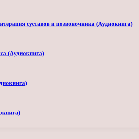
терапия суставов и позвоночника (Аудиокнига)
са (Аудиокнига)
диокнига)
окнига)