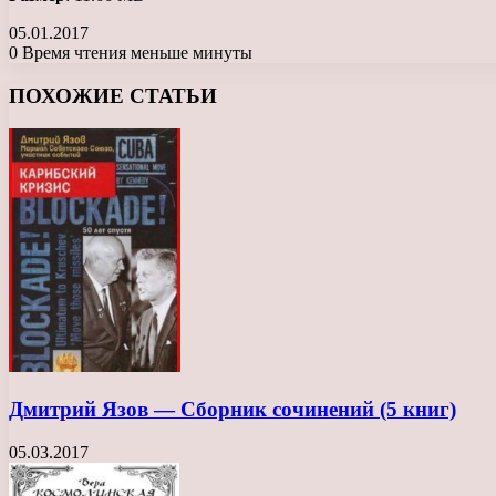
05.01.2017
0
Время чтения меньше минуты
Facebook
X
LinkedIn
Tumblr
Pinterest
Reddit
Вконтакте
Одноклассники
Messenger
Messenger
WhatsApp
Telegram
Viber
ПОХОЖИЕ СТАТЬИ
Дмитрий Язов — Сборник сочинений (5 книг)
05.03.2017