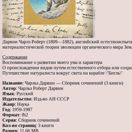
Дарвин Чарлз Роберт (1809—1882), английский естествоиспытат
материалистической теории эволюции органического мира Зем
Содержание
Воспоминание о развитии моего ума и характера
О происхождении видов путем естественного отбора или сохра
Путешествие натуралиста вокруг света на корабле \’Бигль\’
Название
: Чарльз Дарвин — Сборник сочинений (3 книги)
Автор
: Чарльз Роберт Дарвин
Язык
: Русский
Издательство
: Изд-во АН СССР
Жанр
: Наука
Год
: 1959-1987
Формат
: fb2
Серия
: Сборник сочинений
Кол-во страниц
: 3 книги
Размер
: 11.66 MB