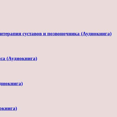
терапия суставов и позвоночника (Аудиокнига)
са (Аудиокнига)
диокнига)
окнига)