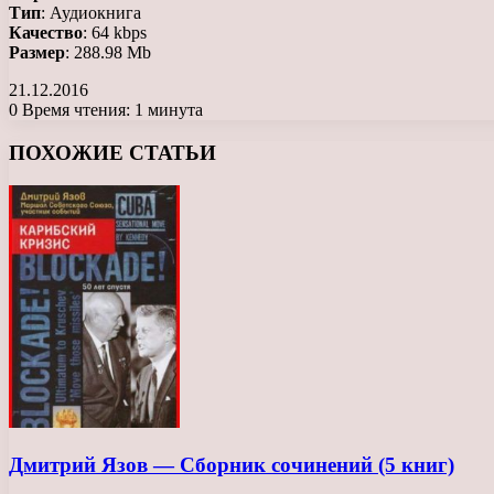
Тип
: Аудиокнига
Качество
: 64 kbps
Размер
: 288.98 Mb
21.12.2016
0
Время чтения: 1 минута
Facebook
X
LinkedIn
Tumblr
Pinterest
Reddit
Вконтакте
Одноклассники
Messenger
Messenger
WhatsApp
Telegram
Viber
ПОХОЖИЕ СТАТЬИ
Дмитрий Язов — Сборник сочинений (5 книг)