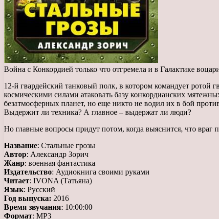
Война с Конкордией только что отгремела и в Галактике воцар
12-й гвардейский танковый полк, в котором командует ротой гв
космическими силами атаковать базу конкордианских мятежных 
безатмосферных планет, но еще никто не водил их в бой против
Выдержит ли техника? А главное – выдержат ли люди?
Но главные вопросы придут потом, когда выяснится, что враг
Название
: Стальные грозы
Автор
: Александр Зорич
Жанр
: военная фантастика
Издательство
: Аудиокнига своими руками
Читает
: IVONA (Татьяна)
Язык
: Русский
Год выпуска:
2016
Время звучания
: 10:00:00
Формат
: МР3