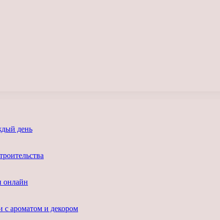
ждый день
троительства
и онлайн
и с ароматом и декором