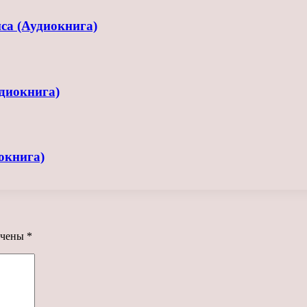
са (Аудиокнига)
диокнига)
окнига)
ечены
*