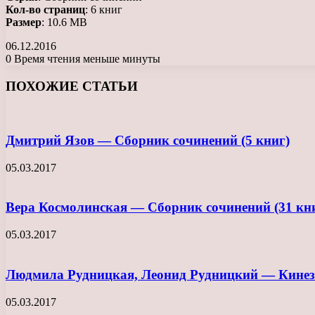
Кол-во страниц
: 6 книг
Размер
: 10.6 MB
06.12.2016
0
Время чтения меньше минуты
Facebook
X
LinkedIn
Tumblr
Pinterest
Reddit
Вконтакте
Одноклассники
Messenger
Messenger
WhatsApp
Telegram
Viber
ПОХОЖИЕ СТАТЬИ
Дмитрий Язов — Сборник сочинений (5 книг)
05.03.2017
Вера Космолинская — Сборник сочинений (31 кн
05.03.2017
Людмила Рудницкая, Леонид Рудницкий — Кинези
05.03.2017