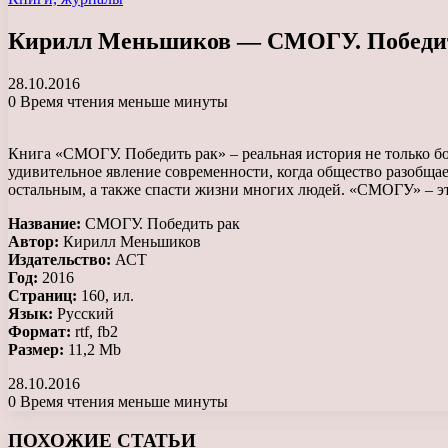
Кирилл Меньшиков — СМОГУ. Победить р
28.10.2016
0
Время чтения меньше минуты
Книга «СМОГУ. Победить рак» – реальная история не только бо
удивительное явление современности, когда общество разобщае
остальным, а также спасти жизни многих людей. «СМОГУ» – это
Название:
СМОГУ. Победить рак
Автор:
Кирилл Меньшиков
Издательство:
АСТ
Год:
2016
Страниц:
160, ил.
Язык:
Русский
Формат:
rtf, fb2
Размер:
11,2 Mb
28.10.2016
0
Время чтения меньше минуты
Facebook
X
LinkedIn
Tumblr
Pinterest
Reddit
Вконтакте
Одноклассники
Messenger
Messenger
WhatsApp
Telegram
Viber
ПОХОЖИЕ СТАТЬИ