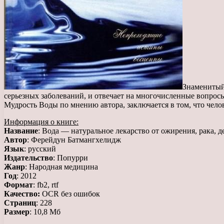
Знаменитый 
серьезных заболеваний, и отвечает на многочисленные вопросы
Мудрость Воды по мнению автора, заключается в том, что чел
Информация о книге:
Название
: Вода — натуральное лекарство от ожирения, рака, 
Автор
: Ферейдун Батмангхелидж
Язык
: русский
Издательство
: Попурри
Жанр
: Народная медицина
Год
: 2012
Формат
: fb2, rtf
Качество:
OCR без ошибок
Страниц
: 228
Размер
: 10,8 Мб