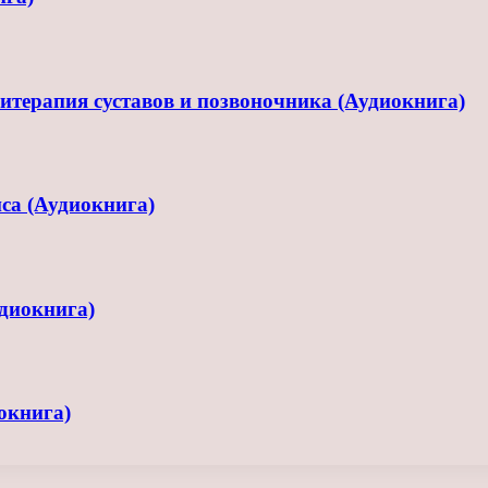
терапия суставов и позвоночника (Аудиокнига)
са (Аудиокнига)
диокнига)
окнига)