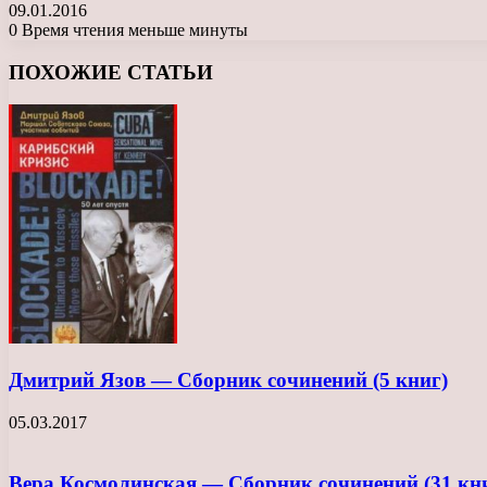
09.01.2016
0
Время чтения меньше минуты
Facebook
X
LinkedIn
Tumblr
Pinterest
Reddit
Вконтакте
Одноклассники
Messenger
Messenger
WhatsApp
Telegram
Viber
ПОХОЖИЕ СТАТЬИ
Дмитрий Язов — Сборник сочинений (5 книг)
05.03.2017
Вера Космолинская — Сборник сочинений (31 кн