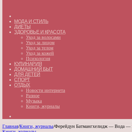
ГЛАВНАЯ
МОДА И СТИЛЬ
ДИЕТЫ
ЗДОРОВЬЕ И КРАСОТА
Уход за волосами
Уход за лицом
Уход за телом
Уход за кожей
Психология
КУЛИНАРИЯ
ДОМАШНИЙ БЫТ
ДЛЯ ДЕТЕЙ
СПОРТ
ОТДЫХ
Новости интернета
Разное
Музыка
Книги, журналы
Искать
Главная
/
Книги, журналы
/
Ферейдун Батмангхелидж — Вода — на
Книги, журналы