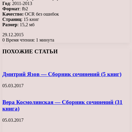
Год
: 2011-2013
Формат
: fb2
Качество:
OCR без ошибок
Страниц
: 15 книг
Размер
: 15,2 мб
29.12.2015
0
Время чтения: 1 минута
Facebook
X
LinkedIn
Tumblr
Pinterest
Reddit
Вконтакте
Одноклассники
Messenger
Messenger
WhatsApp
Telegram
Viber
ПОХОЖИЕ СТАТЬИ
Дмитрий Язов — Сборник сочинений (5 книг)
05.03.2017
Вера Космолинская — Сборник сочинений (31
книга)
05.03.2017