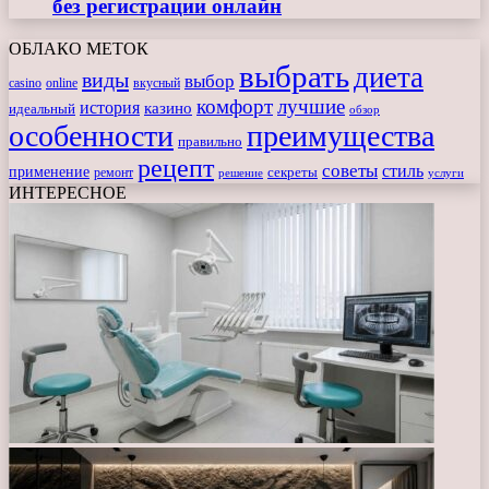
без регистрации онлайн
ОБЛАКО МЕТОК
выбрать
диета
виды
выбор
casino
online
вкусный
комфорт
лучшие
история
казино
идеальный
обзор
особенности
преимущества
правильно
рецепт
советы
стиль
применение
ремонт
секреты
решение
услуги
ИНТЕРЕСНОЕ