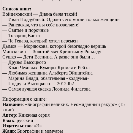
Список книг:
Войцеховский — Диана была такой!
— Иван Поддубный. Одолеть его могли только женщины
— Раневская, что вы себе позволяете!
— Святые и порочные
— Товарищ Ванга
— Че Гевара, который хотел перемен
Дымов — Мордюкова, которой безоглядно веришь
Минскевич — Золотой мяч Криштиану Роналду
Сушко — Дети Есенина. А разве они были…
— Друзья Высоцкого
— Клан Чеховых. Кумиры Кремля и Рейха
— Любимая женщина Альберта Эйнштейна
— Марина Влади, обаятельная «колдунья»
— Подруги Высоцкого — 2012.fb2
— Самая лучшая сказка Леонида Филатова
Информация о книге:
Название
: «Биографии великих. Неожиданный ракурс» (15
книг)
Автор
: Книжная серия
Язык
: русский
Издательство
: «Э»
Жанр
: Биографии и мемуары