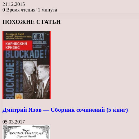
21.12.2015
0
Время чтения: 1 минута
Facebook
X
LinkedIn
Tumblr
Pinterest
Reddit
Вконтакте
Одноклассники
Messenger
Messenger
WhatsApp
Telegram
Viber
ПОХОЖИЕ СТАТЬИ
Дмитрий Язов — Сборник сочинений (5 книг)
05.03.2017