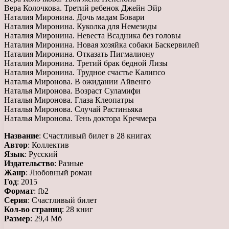
Вера Колочкова. Третий ребенок Джейн Эйр
Наталия Миронина. Дочь мадам Бовари
Наталия Миронина. Куколка для Немезиды
Наталия Миронина. Невеста Всадника без головы
Наталия Миронина. Новая хозяйка собаки Баскервилей
Наталия Миронина. Отказать Пигмалиону
Наталия Миронина. Третий брак бедной Лизы
Наталия Миронина. Трудное счастье Калипсо
Наталья Миронова. В ожидании Айвенго
Наталья Миронова. Возраст Суламифи
Наталья Миронова. Глаза Клеопатры
Наталья Миронова. Случай Растиньяка
Наталья Миронова. Тень доктора Кречмера
Название
: Счастливый билет в 28 книгах
Автор
: Коллектив
Язык
: Русский
Издательство
: Разные
Жанр
: Любовный роман
Год
: 2015
Формат
: fb2
Серия
: Счастливый билет
Кол-во страниц
: 28 книг
Размер
: 29,4 Мб