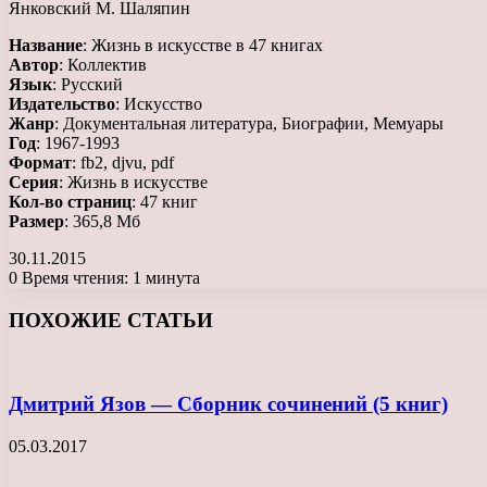
Янковский М. Шаляпин
Название
: Жизнь в искусстве в 47 книгах
Автор
: Коллектив
Язык
: Русский
Издательство
: Искусство
Жанр
: Документальная литература, Биографии, Мемуары
Год
: 1967-1993
Формат
: fb2, djvu, pdf
Серия
: Жизнь в искусстве
Кол-во страниц
: 47 книг
Размер
: 365,8 Мб
30.11.2015
0
Время чтения: 1 минута
Facebook
X
LinkedIn
Tumblr
Pinterest
Reddit
Вконтакте
Одноклассники
Messenger
Messenger
WhatsApp
Telegram
Viber
ПОХОЖИЕ СТАТЬИ
Дмитрий Язов — Сборник сочинений (5 книг)
05.03.2017