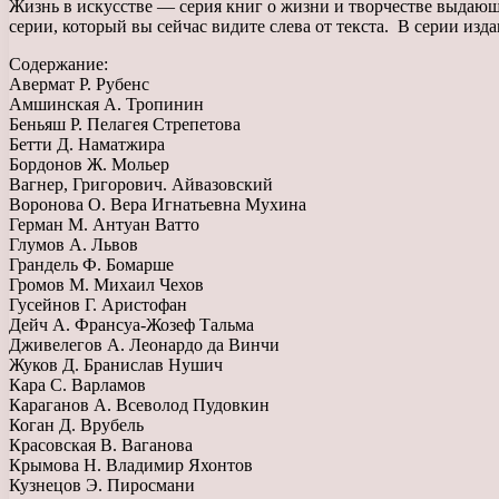
Жизнь в искусстве — серия книг о жизни и творчестве выдающи
серии, который вы сейчас видите слева от текста. В серии изд
Содержание:
Авермат Р. Рубенс
Амшинская А. Тропинин
Беньяш Р. Пелагея Стрепетова
Бетти Д. Наматжира
Бордонов Ж. Мольер
Вагнер, Григорович. Айвазовский
Воронова О. Вера Игнатьевна Мухина
Герман М. Антуан Ватто
Глумов А. Львов
Грандель Ф. Бомарше
Громов М. Михаил Чехов
Гусейнов Г. Аристофан
Дейч А. Франсуа-Жозеф Тальма
Дживелегов А. Леонардо да Винчи
Жуков Д. Бранислав Нушич
Кара С. Варламов
Караганов А. Всеволод Пудовкин
Коган Д. Врубель
Красовская В. Ваганова
Крымова Н. Владимир Яхонтов
Кузнецов Э. Пиросмани