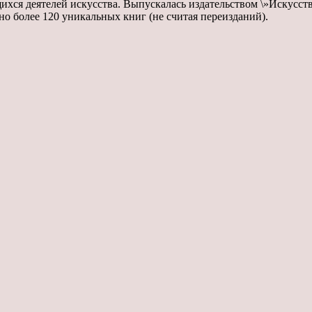
хся деятелей искусства. Выпускалась издательством \»Искусств
ано более 120 уникальных книг (не считая переизданий).