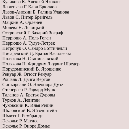
Куликова К. Алексей Яковлев
Леонтьева Г. Карл Брюллов
Львов-Анохин Б. Галина Уланова
Львов С. Питер Брейгель
Мацкин А. Орленев
Молева Н. Левицкий
Островский Г. Захарий Зограф
Перрюшо А. Поль Гоген
Перрюшо А. Тулуз-Лотрек
Петрочук О. Сандро Боттичелли
Писаревский Д. Братья Васильевы
Полякова Н. Станиславский
Полякова Н. Фридрих Людвиг Шредер
Порудоминский В. Ярошенко
Ренуар Ж. Огюст Ренуар
Рошаль Л. Дзига Вертов
Синьорелли О. Элеонора Дузе
Стенерсен Р. Эдвард Мунк
Таланов А. Братья Дуровы
Турков А. Левитан
Чуковский К. Илья Репин
Шкловский В. Эйзенштейн
Шмитт Г. Рембрандт
Эсколье Р. Матисс
Эсколье Р. Оноре Домье