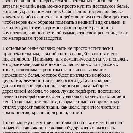
свою спальню не потребуется значительных финансовых
затрат и усилий, ведь можно просто купить постельное бельё,
которое украсит помещение. Собственно постельное бельё
является наиболее простым и действенным способом для того,
чтобы коренным образом поменять внешний вид спальни, и
сегодня существует огромное разнообразие различных
комплектов, как по цветовой гамме, стилевом решении, так и
по материалам производства.
Постельное бельё обязано быть не просто эстетически
привлекательным, важной составляющей является и его
практичность. Например, для романтических натур и спален,
которые выдержаны в нежных, пастельных или розовых
тонах, отличным вариантом станет использование
кружевного белья, которое будет выглядеть наиболее
целостно, нежно и притягивать взгляд. Если спальня
достаточно консервативна с минимальным набором
деревянной мебели, то здесь лучше подбирать постельное
бельё из необработанных натуральных тканей, это хлопок и
лен. Спальные помещения, оформленные в современных
стилях украсят такие ткани, как шелк, при этом чистых и
ярких цветов, красный, черный, синий.
По большому счету, цвет постельного белья имеет большое
значение, так как он не должен будоражить и вызывать