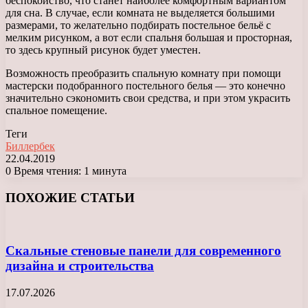
беспокойство, что станет наиболее комфортным вариантом
для сна. В случае, если комната не выделяется большими
размерами, то желательно подбирать постельное бельё с
мелким рисунком, а вот если спальня большая и просторная,
то здесь крупный рисунок будет уместен.
Возможность преобразить спальную комнату при помощи
мастерски подобранного постельного белья — это конечно
значительно сэкономить свои средства, и при этом украсить
спальное помещение.
Теги
Биллербек
22.04.2019
0
Время чтения: 1 минута
Facebook
X
LinkedIn
Tumblr
Pinterest
Reddit
Вконтакте
Одноклассники
Messenger
Messenger
WhatsApp
Telegram
Viber
ПОХОЖИЕ СТАТЬИ
Скальные стеновые панели для современного
дизайна и строительства
17.07.2026