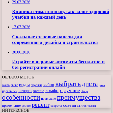
29.07.2026
Клиника стоматологии, как залог здоровой
улыбки на каждый день
17.07.2026
Скальные стеновые панели для
современного дизайна и строительства
30.06.2026
Играйте в игровые автоматы бесплатно и
без регистрации онлайн
ОБЛАКО МЕТОК
выбрать
диета
виды
выбор
casino
online
вкусный
дома
комфорт
лучшие
история
казино
идеальный
обзор
особенности
преимущества
правильно
рецепт
советы
стиль
применение
ремонт
секреты
услуги
ИНТЕРЕСНОЕ