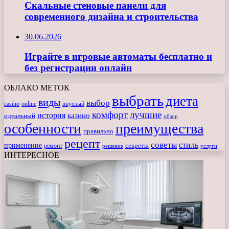
Скальные стеновые панели для
современного дизайна и строительства
30.06.2026
Играйте в игровые автоматы бесплатно и
без регистрации онлайн
ОБЛАКО МЕТОК
выбрать
диета
виды
выбор
casino
online
вкусный
комфорт
лучшие
история
казино
идеальный
обзор
особенности
преимущества
правильно
рецепт
советы
стиль
применение
ремонт
секреты
решение
услуги
ИНТЕРЕСНОЕ