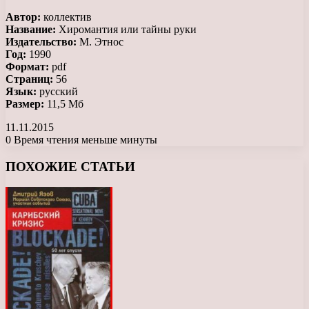
Автор:
коллектив
Название:
Хиромантия или тайны руки
Издательство:
М. Этнос
Год:
1990
Формат:
pdf
Страниц:
56
Язык:
русский
Размер:
11,5 Мб
11.11.2015
0
Время чтения меньше минуты
Facebook
X
LinkedIn
Tumblr
Pinterest
Reddit
Вконтакте
Одноклассники
Messenger
Messenger
WhatsApp
Telegram
Viber
ПОХОЖИЕ СТАТЬИ