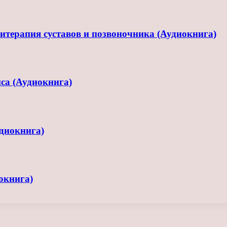
терапия суставов и позвоночника (Аудиокнига)
са (Аудиокнига)
диокнига)
окнига)