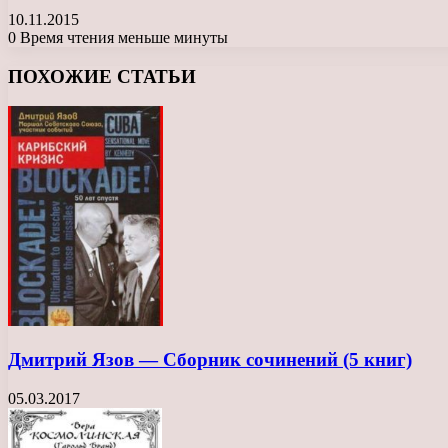
10.11.2015
0
Время чтения меньше минуты
Facebook
X
LinkedIn
Tumblr
Pinterest
Reddit
Вконтакте
Одноклассники
Messenger
Messenger
WhatsApp
Telegram
Viber
ПОХОЖИЕ СТАТЬИ
Дмитрий Язов — Сборник сочинений (5 книг)
05.03.2017