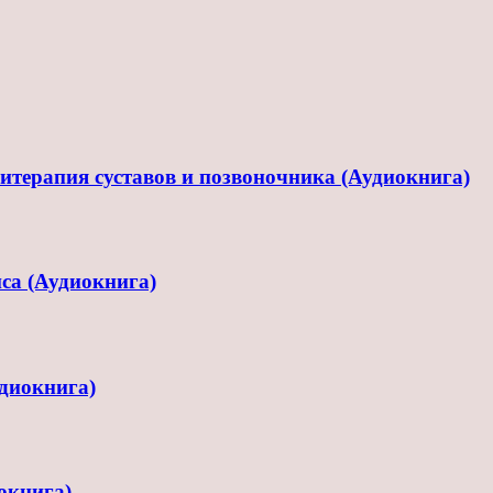
терапия суставов и позвоночника (Аудиокнига)
са (Аудиокнига)
диокнига)
окнига)