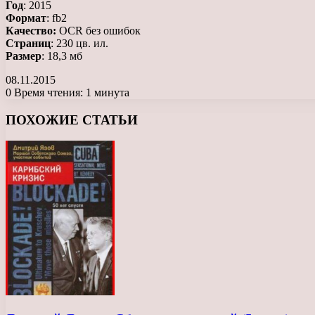
Год
: 2015
Формат
: fb2
Качество:
OCR без ошибок
Страниц
: 230 цв. ил.
Размер
: 18,3 мб
08.11.2015
0
Время чтения: 1 минута
Facebook
X
LinkedIn
Tumblr
Pinterest
Reddit
Вконтакте
Одноклассники
Messenger
Messenger
WhatsApp
Telegram
Viber
ПОХОЖИЕ СТАТЬИ