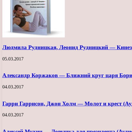
Людмила Рудницкая, Леонид Рудницкий — Кинези
05.03.2017
Александр Коржаков — Ближний круг царя Бори
04.03.2017
Гарри Гаррисон, Джон Холм — Молот и крест (Ау
04.03.2017
Алексей Мухин — Ловушка для президента (Ауди