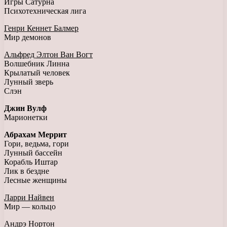
Игры Сатурна
Психотехническая лига
Генри Кеннет Балмер
Мир демонов
Альфред Элтон Ван Вогт
Волшебник Линна
Крылатый человек
Лунный зверь
Слэн
Джин Вулф
Марионетки
Абрахам Меррит
Гори, ведьма, гори
Лунный бассейн
Корабль Иштар
Лик в бездне
Лесные женщины
Ларри Найвен
Мир — кольцо
Андрэ Нортон