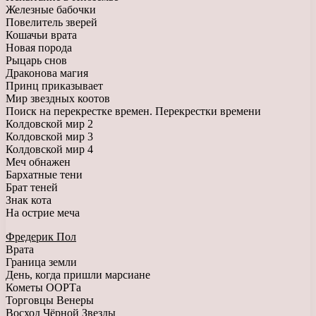
Железные бабочки
Повелитель зверей
Кошачьи врата
Новая порода
Рыцарь снов
Драконова магия
Принц приказывает
Мир звездных коотов
Поиск на перекрестке времен. Перекрестки времени
Колдовской мир 2
Колдовской мир 3
Колдовской мир 4
Меч обнажен
Бархатные тени
Брат теней
Знак кота
На острие меча
Фредерик Пол
Врата
Граница земли
День, когда пришли марсиане
Кометы ООРТа
Торговцы Венеры
Восход Чёрной Звезды