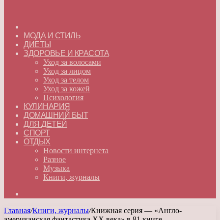
ГЛАВНАЯ
МОДА И СТИЛЬ
ДИЕТЫ
ЗДОРОВЬЕ И КРАСОТА
Уход за волосами
Уход за лицом
Уход за телом
Уход за кожей
Психология
КУЛИНАРИЯ
ДОМАШНИЙ БЫТ
ДЛЯ ДЕТЕЙ
СПОРТ
ОТДЫХ
Новости интернета
Разное
Музыка
Книги, журналы
Искать
Главная
/
Книги, журналы
/
Книжная серия — «Англо-
американская фантастика XX века» в 81 книге