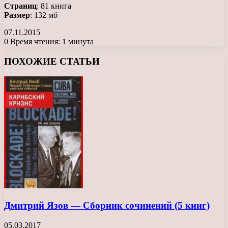
Страниц
: 81 книга
Размер
: 132 мб
07.11.2015
0
Время чтения: 1 минута
Facebook
X
LinkedIn
Tumblr
Pinterest
Reddit
Вконтакте
Одноклассники
Messenger
Messenger
WhatsApp
Telegram
Viber
ПОХОЖИЕ СТАТЬИ
Дмитрий Язов — Сборник сочинений (5 книг)
05.03.2017