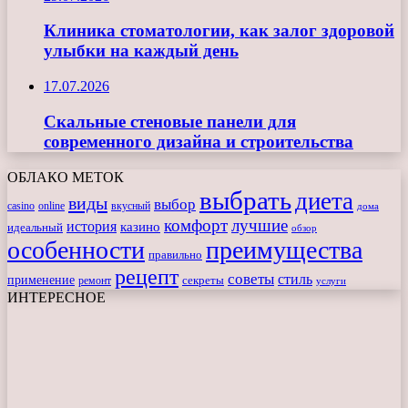
Клиника стоматологии, как залог здоровой
улыбки на каждый день
17.07.2026
Скальные стеновые панели для
современного дизайна и строительства
ОБЛАКО МЕТОК
выбрать
диета
виды
выбор
casino
online
вкусный
дома
комфорт
лучшие
история
казино
идеальный
обзор
особенности
преимущества
правильно
рецепт
советы
стиль
применение
ремонт
секреты
услуги
ИНТЕРЕСНОЕ