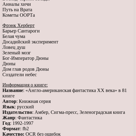
Анналы хичи
Путь на Врата
Кометы ООРТа
Фрэнк Херберт
Барьер Сантароги
Белая чума
Досадийский эксперимент
Ловец душ
Зеленый мозг
Бог-Император Дюны
Дюны
Дом глав родов Дюны
Создатели небес
Информация о книге:
Название
: «Англо-американская фантастика XX века» в 81
книге
Автор
: Книжная серия
Язык
: русский
Издательство
: Амбер, Сигма-пресс, Зеленоградская книга
Жанр
: Фантастика
Год
: 1992-1997
Формат
: fb2
Качество:
OCR без ошибок