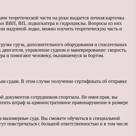
ачи теоретической части на руки выдается личная карточка
оки ВВП, ВП, лодки/катера и гидроциклы. Вопросы из них
ли надувной лодке, можно изучить теоретическую часть и
грузке груза, дополнительного оборудования и спасательных
 двигателя, управление судном и маневрирование: скорость,
ра и помогают человеку, оказавшемуся за бортом.
м судам. В этом случае получение сертификата об отправке
ой документов сотрудником спортзала. Не имея прав, вы
платить штраф за административное правонарушение в размере
а маломерные суда. Вы сможете обучиться в специальной
огут повстречаться с большой ответственностью и в том числе