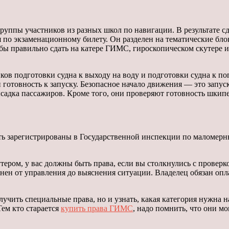
руппы участников из разных школ по навигации. В результате сд
я по экзаменационному билету. Он разделен на тематические бл
бы правильно сдать на катере ГИМС, гироскопическом скутере и
ыков подготовки судна к выходу на воду и подготовки судна к по
готовность к запуску. Безопасное начало движения — это запуск
ысадка пассажиров. Кроме того, они проверяют готовность шкипе
ь зарегистрированы в Государственной инспекции по маломерны
ером, у вас должны быть права, если вы столкнулись с проверк
транен от управления до выяснения ситуации. Владелец обязан о
учить специальные права, но и узнать, какая категория нужна н
Тем кто старается
купить права ГИМС
, надо помнить, что они м