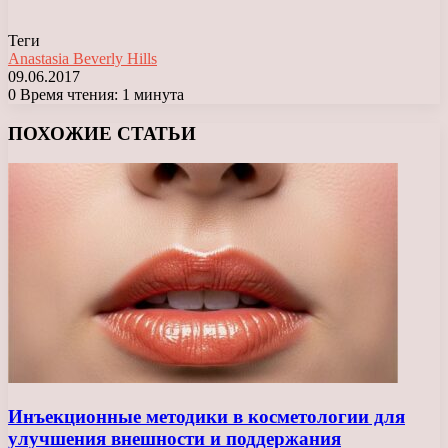
Теги
Anastasia Beverly Hills
09.06.2017
0
Время чтения: 1 минута
Facebook
X
LinkedIn
Tumblr
Pinterest
Reddit
Вконтакте
Одноклассники
Messenger
Messenger
WhatsApp
Telegram
Viber
ПОХОЖИЕ СТАТЬИ
Инъекционные методики в косметологии для
улучшения внешности и поддержания