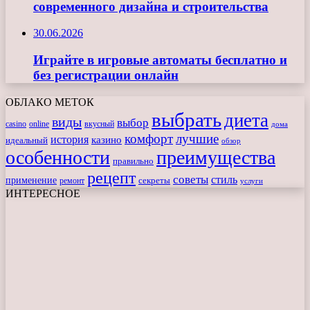
современного дизайна и строительства
30.06.2026
Играйте в игровые автоматы бесплатно и
без регистрации онлайн
ОБЛАКО МЕТОК
выбрать
диета
виды
выбор
casino
online
вкусный
дома
комфорт
лучшие
история
казино
идеальный
обзор
особенности
преимущества
правильно
рецепт
советы
стиль
применение
ремонт
секреты
услуги
ИНТЕРЕСНОЕ