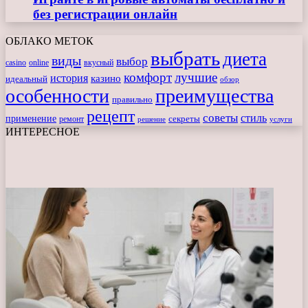
без регистрации онлайн
ОБЛАКО МЕТОК
выбрать
диета
виды
выбор
casino
online
вкусный
комфорт
лучшие
история
казино
идеальный
обзор
особенности
преимущества
правильно
рецепт
советы
стиль
применение
ремонт
секреты
решение
услуги
ИНТЕРЕСНОЕ