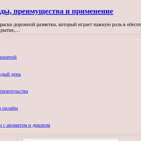
иды, преимущества и применение
краски дорожной разметки, который играет важную роль в обес
окрытие,…
приятий
ждый день
троительства
и онлайн
и с ароматом и декором