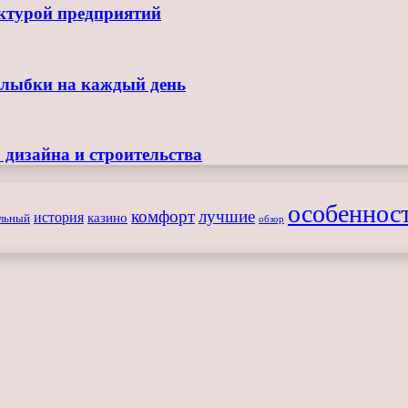
ктурой предприятий
улыбки на каждый день
 дизайна и строительства
особеннос
комфорт
лучшие
история
казино
льный
обзор