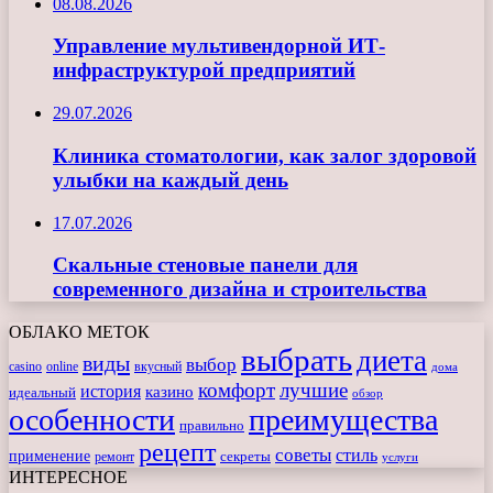
08.08.2026
Управление мультивендорной ИТ-
инфраструктурой предприятий
29.07.2026
Клиника стоматологии, как залог здоровой
улыбки на каждый день
17.07.2026
Скальные стеновые панели для
современного дизайна и строительства
ОБЛАКО МЕТОК
выбрать
диета
виды
выбор
casino
online
вкусный
дома
комфорт
лучшие
история
казино
идеальный
обзор
особенности
преимущества
правильно
рецепт
советы
стиль
применение
ремонт
секреты
услуги
ИНТЕРЕСНОЕ