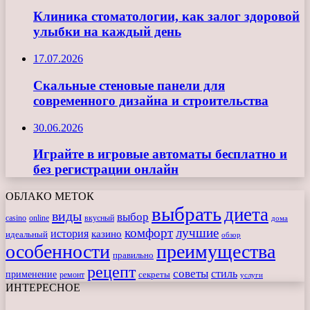
Клиника стоматологии, как залог здоровой
улыбки на каждый день
17.07.2026
Скальные стеновые панели для
современного дизайна и строительства
30.06.2026
Играйте в игровые автоматы бесплатно и
без регистрации онлайн
ОБЛАКО МЕТОК
выбрать
диета
виды
выбор
casino
online
вкусный
дома
комфорт
лучшие
история
казино
идеальный
обзор
особенности
преимущества
правильно
рецепт
советы
стиль
применение
ремонт
секреты
услуги
ИНТЕРЕСНОЕ