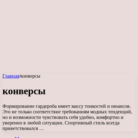
Главная
/
конверсы
конверсы
Формирование гардероба имеет массу тонкостей и нюансов.
Это не только соответствие требованиям модных тенденций,
но и возможности чувствовать себя удобно, комфортно и
уверенно в любой ситуации. Спортивный стиль всегда
приветствовался …