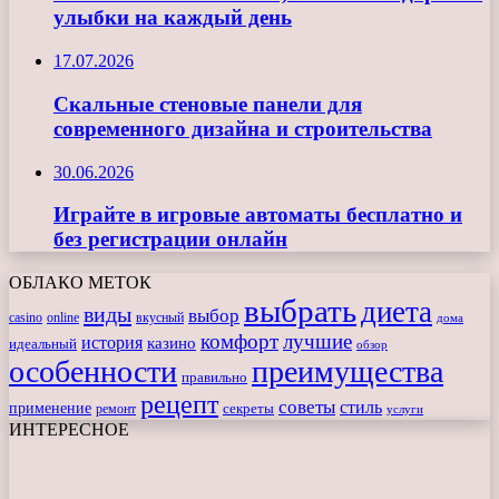
улыбки на каждый день
17.07.2026
Скальные стеновые панели для
современного дизайна и строительства
30.06.2026
Играйте в игровые автоматы бесплатно и
без регистрации онлайн
ОБЛАКО МЕТОК
выбрать
диета
виды
выбор
casino
online
вкусный
дома
комфорт
лучшие
история
казино
идеальный
обзор
особенности
преимущества
правильно
рецепт
советы
стиль
применение
ремонт
секреты
услуги
ИНТЕРЕСНОЕ