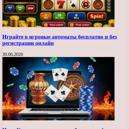
Играйте в игровые автоматы бесплатно и без
регистрации онлайн
30.06.2026