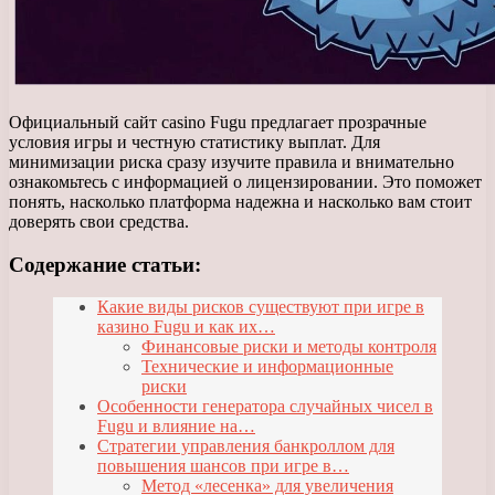
Официальный сайт casino Fugu предлагает прозрачные
условия игры и честную статистику выплат. Для
минимизации риска сразу изучите правила и внимательно
ознакомьтесь с информацией о лицензировании. Это поможет
понять, насколько платформа надежна и насколько вам стоит
доверять свои средства.
Содержание статьи:
Какие виды рисков существуют при игре в
казино Fugu и как их…
Финансовые риски и методы контроля
Технические и информационные
риски
Особенности генератора случайных чисел в
Fugu и влияние на…
Стратегии управления банкроллом для
повышения шансов при игре в…
Метод «лесенка» для увеличения