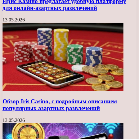
Ирис Казино предлагает удобную платформу
для онлайн-азартных развлечений
13.05.2026
Обзор Iris Casino, с подробным описанием
популярных азартных развлечений
13.05.2026