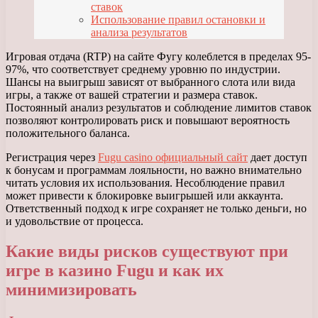
ставок
Использование правил остановки и
анализа результатов
Игровая отдача (RTP) на сайте Фугу колеблется в пределах 95-
97%, что соответствует среднему уровню по индустрии.
Шансы на выигрыш зависят от выбранного слота или вида
игры, а также от вашей стратегии и размера ставок.
Постоянный анализ результатов и соблюдение лимитов ставок
позволяют контролировать риск и повышают вероятность
положительного баланса.
Регистрация через
Fugu casino официальный сайт
дает доступ
к бонусам и программам лояльности, но важно внимательно
читать условия их использования. Несоблюдение правил
может привести к блокировке выигрышей или аккаунта.
Ответственный подход к игре сохраняет не только деньги, но
и удовольствие от процесса.
Какие виды рисков существуют при
игре в казино Fugu и как их
минимизировать