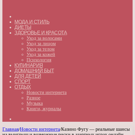
ГЛАВНАЯ
МОДА И СТИЛЬ
ДИЕТЫ
ЗДОРОВЬЕ И КРАСОТА
Уход за волосами
Уход за лицом
Уход за телом
Уход за кожей
Психология
КУЛИНАРИЯ
ДОМАШНИЙ БЫТ
ДЛЯ ДЕТЕЙ
СПОРТ
ОТДЫХ
Новости интернета
Разное
Музыка
Книги, журналы
Искать
Главная
/
Новости интернета
/
Казино Фугу — реальные шансы
на выигрыш и возможные риски в азартных играх онлайн