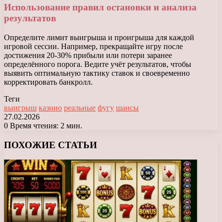
Использование правил остановки и анализа
результатов
Определите лимит выигрыша и проигрыша для каждой
игровой сессии. Например, прекращайте игру после
достижения 20-30% прибыли или потери заранее
определённого порога. Ведите учёт результатов, чтобы
выявить оптимальную тактику ставок и своевременно
корректировать банкролл.
Теги
выигрыш
казино
реальные
фугу
шансы
27.02.2026
0
Время чтения: 2 мин.
Facebook
X
LinkedIn
Tumblr
Pinterest
Reddit
Вконтакте
Одноклассники
Messenger
Messenger
WhatsApp
Telegram
Viber
ПОХОЖИЕ СТАТЬИ