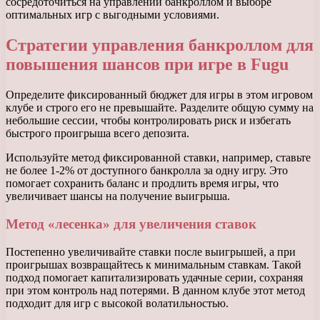
сосредоточиться на управлении банкроллом и выборе
оптимальных игр с выгодными условиями.
Стратегии управления банкроллом для
повышения шансов при игре в Fugu
Определите фиксированный бюджет для игры в этом игровом
клубе и строго его не превышайте. Разделите общую сумму на
небольшие сессии, чтобы контролировать риск и избегать
быстрого проигрыша всего депозита.
Используйте метод фиксированной ставки, например, ставьте
не более 1-2% от доступного банкролла за одну игру. Это
помогает сохранить баланс и продлить время игры, что
увеличивает шансы на получение выигрыша.
Метод «лесенка» для увеличения ставок
Постепенно увеличивайте ставки после выигрышей, а при
проигрышах возвращайтесь к минимальным ставкам. Такой
подход помогает капитализировать удачные серии, сохраняя
при этом контроль над потерями. В данном клубе этот метод
подходит для игр с высокой волатильностью.