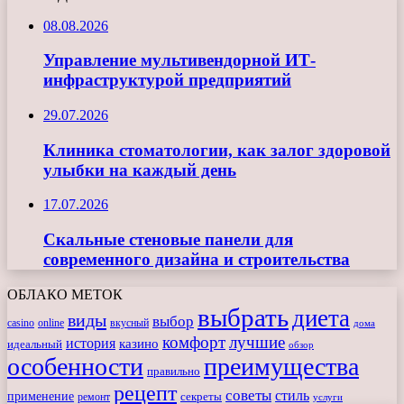
08.08.2026
Управление мультивендорной ИТ-
инфраструктурой предприятий
29.07.2026
Клиника стоматологии, как залог здоровой
улыбки на каждый день
17.07.2026
Скальные стеновые панели для
современного дизайна и строительства
ОБЛАКО МЕТОК
выбрать
диета
виды
выбор
casino
online
вкусный
дома
комфорт
лучшие
история
казино
идеальный
обзор
особенности
преимущества
правильно
рецепт
советы
стиль
применение
ремонт
секреты
услуги