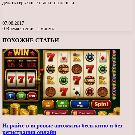
делать серьезные ставки на деньги.
07.08.2017
0
Время чтения: 1 минута
Facebook
X
LinkedIn
Tumblr
Pinterest
Reddit
Вконтакте
Одноклассники
Messenger
Messenger
WhatsApp
Telegram
Viber
ПОХОЖИЕ СТАТЬИ
Играйте в игровые автоматы бесплатно и без
регистрации онлайн