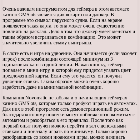
Очень важным инструментом для геймера в этом автомате
казино GMSlots является дикая карта или джокер. В
программе это символ парусного судна. Если на экране
появляется такая карта, то она может очень существенно
повлиять на расклад. Дело в том что джокер умеет меняться и
таким образом встраиваться в комбинацию. Это может
значительно увеличить сумму выигрыша.
В слоте есть и игра на удвоение. Она начинается (если захочет
игрок) после комбинации состоящей минимум из 3
одинаковых карт в одной линии. Нажав кнопку, геймер
попадает в мини-игру, в которой ему придется угадать цвет
предложенной карты. Если ему это удастся, он получит
удвоение ставки. Таким образом можно очень хорошо
заработать даже на минимальной комбинации.
Компания Novomatic не забыла и о начинающих геймерах
казино GMSlots, которые только пробуют играть на автоматах.
Для них в этой программе есть демонстрационный режим,
благодаря которому новички могут поближе познакомиться с
автоматом и разобраться в его правилах. После того как
первый опыт получен можно перейти в зал с денежными
ставками и поначалу играть по минимуму. Только хорошо
разобравшись со всеми нюансами игры, можно начинать