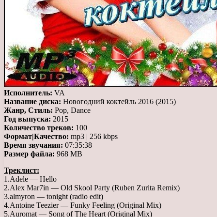
Исполнитель:
VA
Название диска:
Новогодний коктейль 2016 (2015)
Жанр, Стиль:
Pop, Dance
Год выпуска:
2015
Количество треков:
100
Формат|Качество:
mp3 | 256 kbps
Время звучания:
07:35:38
Размер файла:
968 MB
Треклист:
1.Adele — Hello
2.Alex Mar7in — Old Skool Party (Ruben Zurita Remix)
3.almyron — tonight (radio edit)
4.Antoine Teezier — Funky Feeling (Original Mix)
5.Auromat — Song of The Heart (Original Mix)