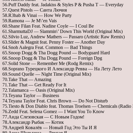
56.Puff Daddy feat. Jadakiss & Styles P & Pusha T — Everyday
57.Quest Pistols — Санта Лючия
58.R3hab & Vinai — How We Party
59.Ramona — Je M\’en Vais
60.Shane Filan Feat. Nadine Coyle — I Coul Be
61.SharmuttaDJ — Slammin\’ Down This World (Original Mix)
62.Silvio Luz, Andrew Mathers — Passaro (Artistic Raw Remix)
63.Slider & Magnit feat. Penny Foster — Another Day
64.Snoh Aalegra Feat. Common — Bad Things
65.Snoop Dogg & Tha Dogg Pound — Bodyguard Hard
66.Snoop Dogg & Tha Dogg Pound — Foreign Dpg
67.Solid Stone — Remember Me (Rodg Remix)
68.Soprano Турецкого И Александр Ревва — На Лету Лето
69.Sound Quelle — Night Time (Original Mix)
70.Take That — Amazing
71.Take That — Get Ready For It
72.Talamanca — Oasis (Original Mix)
73.Teyana Taylor — Business
74.Teyana Taylor Feat. Chris Brown — Do Not Disturb
75.Tiesto & Don Diablo feat. Thomas Troelsen — Chemicals (Radio 
76.Zedd Feat. Selena Gomez — I Want You To Know
77.Аида Слезовская — С Новым Годом!
78.Александр Рыбак — Котик
79.Андрей Ковалёв — Новый Год Это Ты И Я
80.Анна Шульгина — Другая Я