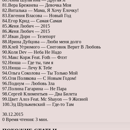
81.Вера Брежнева — Девочка Моя
82.Виталька — Мама, Я Хочу Ёлочку!
83.Евгения Власова — Новый Год
84.Егор Крид — Самая Самая
85.Женя Любич — 2015
86.Женя Любич — 2015
87.Иван Дорн — Телепорт
88.Ирина Дубцова — Люби меня долго
89.Клей Угрюмого — Снеговик Верит В Любовь
90.Коля Dev — Неба Не Надо
91.Макс Корж Feat. Foth — Флэт
92.Нюша — Где ты, там я
93.Нюша — Лечу К Тебе
94.Ольга Соколова — Ты Только Мой
95.Оля Полякова — С Новым Годом!
96.Подиум — Любовь Зла
97.Полина Гагарина — Не Пара
98.Сергей Климентьев — Два Билета
99.Цвет Алоэ Feat. Mc Shayon — 9 Жизней
100.Эд Шульжевский — Где-то Там
30.12.2015
0
Время чтения: 3 мин.
Facebook
X
LinkedIn
Tumblr
Pinterest
Reddit
Вконтакте
Одноклассники
Messenger
Messenger
WhatsApp
Telegram
Viber