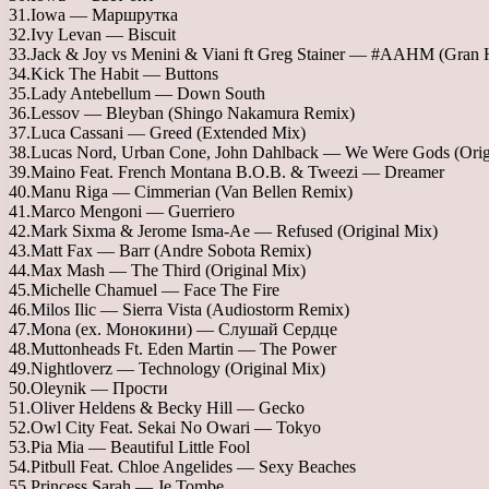
31.Iowa — Маршрутка
32.Ivy Levan — Biscuit
33.Jack & Joy vs Menini & Viani ft Greg Stainer — #AAHM (Gran 
34.Kick The Habit — Buttons
35.Lady Antebellum — Down South
36.Lessov — Bleyban (Shingo Nakamura Remix)
37.Luca Cassani — Greed (Extended Mix)
38.Lucas Nord, Urban Cone, John Dahlback — We Were Gods (Orig
39.Maino Feat. French Montana B.O.B. & Tweezi — Dreamer
40.Manu Riga — Cimmerian (Van Bellen Remix)
41.Marco Mengoni — Guerriero
42.Mark Sixma & Jerome Isma-Ae — Refused (Original Mix)
43.Matt Fax — Barr (Andre Sobota Remix)
44.Max Mash — The Third (Original Mix)
45.Michelle Chamuel — Face The Fire
46.Milos Ilic — Sierra Vista (Audiostorm Remix)
47.Mona (ex. Монокини) — Слушай Сердце
48.Muttonheads Ft. Eden Martin — The Power
49.Nightloverz — Technology (Original Mix)
50.Oleynik — Прости
51.Oliver Heldens & Becky Hill — Gecko
52.Owl City Feat. Sekai No Owari — Tokyo
53.Pia Mia — Beautiful Little Fool
54.Pitbull Feat. Chloe Angelides — Sexy Beaches
55.Princess Sarah — Je Tombe