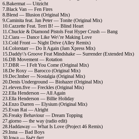
6.Bakermat — Uitzicht
7.Black Van — Fen Fires
8.Blend — Illusion (Original Mix)
9.Caminita feat. Jan Peter — Tonite (Original Mix)
10.Cazzette Feat. Terri B! — Blind Heart
11.Chuckie & Diamond Pistols Feat Hyper Crush — Bang
12.Ciara — Dance Like We\’re Making Love
13.Cold Front — Night Drive (Alley Remix)
14.Colorstarr — Do It Again (Jam Xpress Mix)
15.Daddy\’s Groove Feat Mindshake — Surrender (Extended Mix)
16.DB Movement — Rotation
17.DBR — I Felt You Come (Original Mix)
18.De Roxy — Barocco (Original Mix)
19.Dec3mber — Nostalgia (Original Mix)
20.Denis Underground — Biohazer (Original Mix)
21.eleven.five — Freckles (Original Mix)
22.Ella Henderson — All Again
23.Ella Henderson — Billie Holiday
24.Enzo Darren — Elysium (Original Mix)
25.Evan Rai — Alright
26.Freaky Behaviour — Dream Topping
27.giorno — the way (radio edit)
28.Haddaway — What Is Love (Project 46 Remix)
29.Inna — Bad Boys
30.Iowa — Бьёт бит