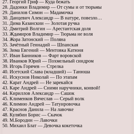
27. Георгий Гриф — Куда бежать
28. Дадонки Владимир — От сумы и от тюрьмы
29. Данилов Симон — Мадамочка
30. Данцевич Александр — В натуре, повезло…
31. Дима Казанскии — Золотая ручка
32. Дмитрий Волгин — Арестантская доля
33. Ждамиров Владимир — Тюрьма не воля
34. Жора Затонский — Поляна
35. Зачётный Геннадий — Шпанская
36. Зима Евгений — Ментовка Катюня
37. Иван Банников — Фарт воровской
38. Иванков Юрий — Похмельный синдром
39. Игорь Горячев — Стрелка
40. Исетский Слава (младший) — Танюша
41. Искуснов Николай — По этапам
42. Карат Андрей — Не зарекайся
43. Каре Андрей — Сними наручники, конвой!
44. Кириллов Александр — Сашок
45. Клименков Вячеслав — Серый волк
46. Климню Андрей — Татуировочка
47. Краснов Данила — На лавочке
48. Кулябин Борис — Скачок
49. М.Бородин — Лавочки
50. Михаил Блат — Девочка кокеточка