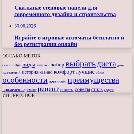
Скальные стеновые панели для
современного дизайна и строительства
30.06.2026
Играйте в игровые автоматы бесплатно и
без регистрации онлайн
ОБЛАКО МЕТОК
выбрать
диета
виды
выбор
casino
online
вкусный
дома
комфорт
лучшие
история
казино
идеальный
обзор
особенности
преимущества
правильно
рецепт
советы
стиль
применение
ремонт
секреты
услуги
ИНТЕРЕСНОЕ