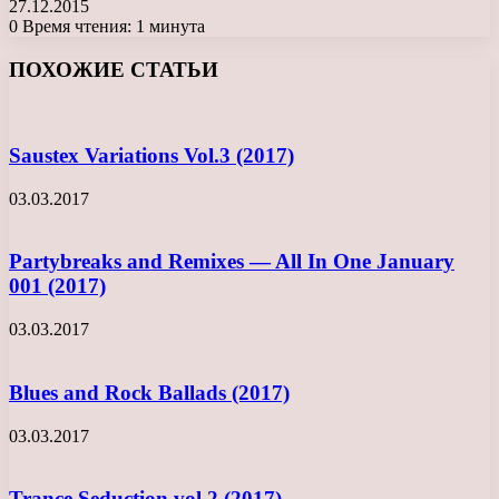
27.12.2015
0
Время чтения: 1 минута
Facebook
X
LinkedIn
Tumblr
Pinterest
Reddit
Вконтакте
Одноклассники
Messenger
Messenger
WhatsApp
Telegram
Viber
ПОХОЖИЕ СТАТЬИ
Saustex Variations Vol.3 (2017)
03.03.2017
Partybreaks and Remixes — All In One January
001 (2017)
03.03.2017
Blues and Rock Ballads (2017)
03.03.2017
Trance Seduction vol.2 (2017)