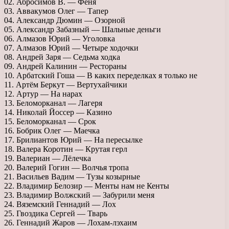
02. Абросимов В. — Феня
03. Аввакумов Олег — Тапер
04. Александр Дюмин — Озорной
05. Александр Забазный — Шальные деньги
06. Алмазов Юрий — Уголовка
07. Алмазов Юрий — Четыре ходочки
08. Андрей Заря — Седьма ходка
09. Андрей Калинин — Рестораны
10. Арбатский Гоша — В каких переделках я только не
11. Артём Беркут — Вертухайчики
12. Артур — На нарах
13. Беломорканал — Лагеря
14. Николай Йоссер — Казино
15. Беломорканал — Срок
16. Бобрик Олег — Маечка
17. Брилиантов Юрий — На пересылке
18. Валера Коротин — Крутая герл
19. Валериан — Лёлечка
20. Валерий Гогин — Волчья тропа
21. Васильев Вадим — Тузы козырные
22. Владимир Белозир — Менты нам не Кенты
23. Владимир Волжский — Забурили меня
24. Вяземский Геннадий — Лох
25. Гвоздика Сергей — Тварь
26. Геннадий Жаров — Лохам-лэхаим