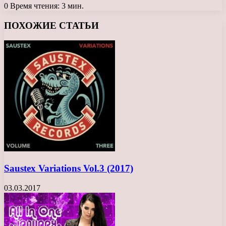
0
Время чтения: 3 мин.
Facebook
X
LinkedIn
Tumblr
Pinterest
Reddit
Вконтакте
Одноклассники
Messenger
Messenger
WhatsApp
Telegram
Viber
ПОХОЖИЕ СТАТЬИ
Saustex Variations Vol.3 (2017)
03.03.2017