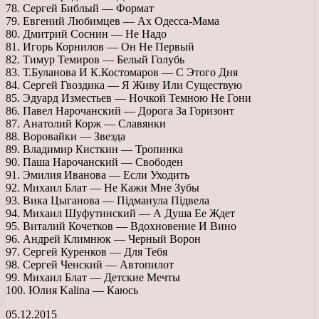
78. Сергей Библый — Формат
79. Евгений Любимцев — Ах Одесса-Мама
80. Дмитрий Соснин — Не Надо
81. Игорь Корнилов — Он Не Первый
82. Тимур Темиров — Белый Голубь
83. Т.Буланова И К.Костомаров — С Этого Дня
84. Сергей Гвоздика — Я Живу Или Существую
85. Эдуард Изместьев — Ночкой Темною Не Гони
86. Павел Нарочанский — Дорога За Горизонт
87. Анатолий Корж — Славянки
88. Воровайки — Звезда
89. Владимир Кисткин — Тропинка
90. Паша Нарочанский — Свободен
91. Эмилия Иванова — Если Уходить
92. Михаил Блат — Не Кажи Мне Зубы
93. Вика Цыганова — Пiдманула Пiдвела
94. Михаил Шуфутинский — А Душа Ее Ждет
95. Виталий Кочетков — Вдохновение И Вино
96. Андрей Климнюк — Черный Ворон
97. Сергей Куренков — Для Тебя
98. Сергей Ченский — Автопилот
99. Михаил Блат — Детские Мечты
100. Юлия Kalina — Каюсь
05.12.2015