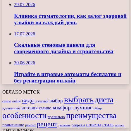
29.07.2026
Клиника стоматологии, как залог здоровой
улыбки на каждый день
17.07.2026
Скальные стеновые панели для
современного дизайна и строительства
30.06.2026
Играйте в игровые автоматы бесплатно и
без регистрации онлайн
ОБЛАКО МЕТОК
выбрать
диета
виды
выбор
casino
online
вкусный
комфорт
лучшие
история
казино
идеальный
обзор
особенности
преимущества
правильно
рецепт
советы
стиль
применение
ремонт
секреты
решение
услуги
ИНТЕРЕСНОЕ