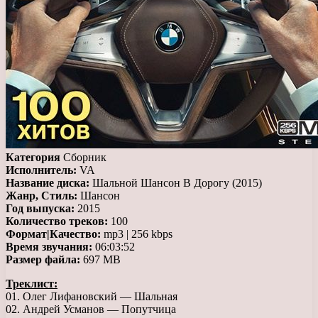
Категория
Сборник
Исполнитель:
VA
Название диска:
Шальной Шансон В Дорогу (2015)
Жанр, Стиль:
Шансон
Год выпуска:
2015
Количество треков:
100
Формат|Качество:
mp3 | 256 kbps
Время звучания:
06:03:52
Размер файла:
697 MB
Треклист:
01. Олег Лифановский — Шальная
02. Андрей Усманов — Попутчица