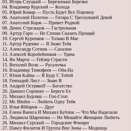
03. Игорь Слуцкий — Березоньки Березки
04. Владимир Курский — Колода
05. Юрий Комар — Пусть Будет Все Поровну
06. Анатолий Полотно — Гитара С Треснувшей Декой
07. Анатолий Корж — Привет Родной
08. Денис Стрельцов — Гастрольная
09. Артур Гари — Не Спеши Сказать Прощай
10. Сергей Куренков — Только В Мае
11. Артур Руденко — Я Знаю Тебя
12. Александр Сотник — Сахалин
13. Алексей Коробейников — Удача
14. Ян Марти — Гейзер Страсти
15. Виталий Волк — Русалочка
16. Владимир Тимофеев — Оба-На
17. Юлия Kalina — Я Буду С Тобой
18. Геннадий Лист — Знаю Я
19. Андрей Острякоff — Богатство
20. Даниил Сорокин — Береги Ее
21. Михаил Бурляш — Гоп-Стоп
22. Mr. Bleden — Любить Одну Тебя
23. Илья Яббаров — Друг
24. Елена Ваенга И Михаил Бублик — Что Мы Наделали
25. Людмила Шаронова — Не Мешайте Женщине Любить
26. Михаил Сурский — Городские Фонари
27. Павел Филатов И Группа Вне Зоны — Модница