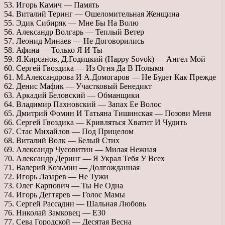
53. Игорь Камич — Память
54. Виталий Теринг — Ошеломительная Женщина
55. Эдик Сибиряк — Мне Бы На Волю
56. Александр Волгарь — Теплый Ветер
57. Леонид Минаев — Не Договорились
58. Афина — Только Я И Ты
59. Я.Кирсанов, Д.Годицкий (Happy Sovok) — Ангел Мой
60. Сергей Гвоздика — Из Огня Да В Полымя
61. М.Александрова И А.Домогаров — Не Будет Как Прежде
62. Денис Мафик — Участковый Бенедикт
63. Аркадий Беловский — Обманщики
64. Владимир Пахновский — Запах Ее Волос
65. Дмитрий Фомин И Татьяна Тишинская — Позови Меня
66. Сергей Гвоздика — Кривляться Хватит И Чудить
67. Стас Михайлов — Под Прицелом
68. Виталий Волк — Белый Стих
69. Александр Чусовитин — Милая Нежная
70. Александр Деринг — Я Украл Тебя У Всех
71. Валерий Козьмин — Долгожданная
72. Игорь Лазарев — Не Тужи
73. Олег Карпович — Ты Не Одна
74. Игорь Дегтярев — Голос Мамы
75. Сергей Рассадин — Шальная Любовь
76. Николай Замковец — Е30
77. Сева Городской — Десятая Весна