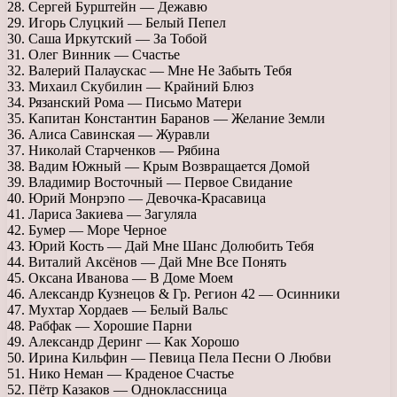
28. Сергей Бурштейн — Дежавю
29. Игорь Слуцкий — Белый Пепел
30. Саша Иркутский — За Тобой
31. Олег Винник — Счастье
32. Валерий Палаускас — Мне Не Забыть Тебя
33. Михаил Скубилин — Крайний Блюз
34. Рязанский Рома — Письмо Матери
35. Капитан Константин Баранов — Желание Земли
36. Алиса Савинская — Журавли
37. Николай Старченков — Рябина
38. Вадим Южный — Крым Возвращается Домой
39. Владимир Восточный — Первое Свидание
40. Юрий Монрэпо — Девочка-Красавица
41. Лариса Закиева — Загуляла
42. Бумер — Море Черное
43. Юрий Кость — Дай Мне Шанс Долюбить Тебя
44. Виталий Аксёнов — Дай Мне Все Понять
45. Оксана Иванова — В Доме Моем
46. Александр Кузнецов & Гр. Регион 42 — Осинники
47. Мухтар Хордаев — Белый Вальс
48. Рабфак — Хорошие Парни
49. Александр Деринг — Как Хорошо
50. Ирина Кильфин — Певица Пела Песни О Любви
51. Нико Неман — Краденое Счастье
52. Пётр Казаков — Одноклассница