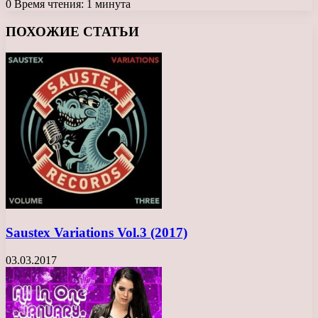
0
Время чтения: 1 минута
Facebook
X
LinkedIn
Tumblr
Pinterest
Reddit
Вконтакте
Одноклассники
Messenger
Messenger
WhatsApp
Telegram
Viber
ПОХОЖИЕ СТАТЬИ
Saustex Variations Vol.3 (2017)
03.03.2017