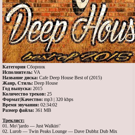
Категория
Сборник
Исполнитель:
VA
Название диска:
Cafe Deep House Best of (2015)
Жанр, Стиль:
Deep House
Год выпуска:
2015
Количество треков:
25
Формат|Качество:
mp3 | 320 kbps
Время звучания:
02:34:02
Размер файла:
361 MB
Треклист:
01. Mo\’jardo — Just Walkin\’
02. Lurob — Twin Peaks Lounge — Dave Dubbz Dub Mix