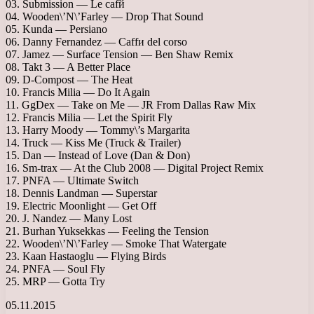
03. Submission — Le cafй
04. Wooden\’N\’Farley — Drop That Sound
05. Kunda — Persiano
06. Danny Fernandez — Caffи del corso
07. Jamez — Surface Tension — Ben Shaw Remix
08. Takt 3 — A Better Place
09. D-Compost — The Heat
10. Francis Milia — Do It Again
11. GgDex — Take on Me — JR From Dallas Raw Mix
12. Francis Milia — Let the Spirit Fly
13. Harry Moody — Tommy\’s Margarita
14. Truck — Kiss Me (Truck & Trailer)
15. Dan — Instead of Love (Dan & Don)
16. Sm-trax — At the Club 2008 — Digital Project Remix
17. PNFA — Ultimate Switch
18. Dennis Landman — Superstar
19. Electric Moonlight — Get Off
20. J. Nandez — Many Lost
21. Burhan Yuksekkas — Feeling the Tension
22. Wooden\’N\’Farley — Smoke That Watergate
23. Kaan Hastaoglu — Flying Birds
24. PNFA — Soul Fly
25. MRP — Gotta Try
05.11.2015