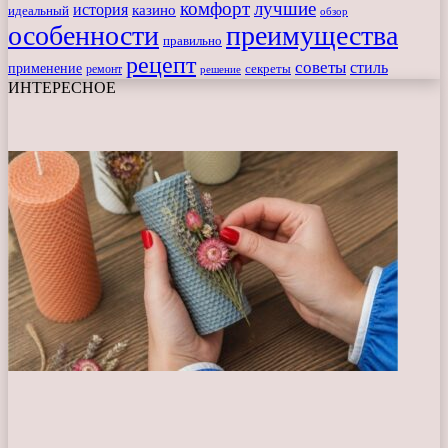
комфорт
лучшие
история
казино
идеальный
обзор
особенности
преимущества
правильно
рецепт
советы
стиль
применение
ремонт
секреты
решение
ИНТЕРЕСНОЕ