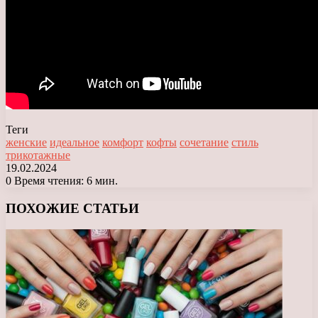
Теги
женские
идеальное
комфорт
кофты
сочетание
стиль
трикотажные
19.02.2024
0
Время чтения: 6 мин.
Facebook
X
LinkedIn
Tumblr
Pinterest
Reddit
Вконтакте
Одноклассники
Messenger
Messenger
WhatsApp
Telegram
Viber
ПОХОЖИЕ СТАТЬИ