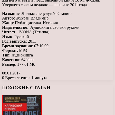
для него ответы в представленной книге В. М. Жухрая.
Умершего совсем недавно — в начале 2011 года…
Название
: Личная спецслужба Сталина
Автор
: Жухрай Владимир
Жанр
: Публицистика, История
Издательство
: Аудиокнига своими руками
Читает
: IVONA (Татьяна)
Язык
: Русский
Год выпуска:
2011
Время звучания
: 07:10:00
Формат
: МР3
Тип
: Аудиокнига
Качество
: 64 kbps
Размер
: 177,61 Мб
08.01.2017
0
Время чтения: 1 минута
Facebook
X
LinkedIn
Tumblr
Pinterest
Reddit
Вконтакте
Одноклассники
Messenger
Messenger
WhatsApp
Telegram
Viber
ПОХОЖИЕ СТАТЬИ