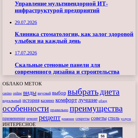
Управление мультивендорной ИТ-
инфраструктурой предприятий
29.07.2026
Клиника стоматологии, как залог здоровой
улыбки на каждый день
17.07.2026
Скальные стеновые панели для
современного дизайна и строительства
ОБЛАКО МЕТОК
выбрать
диета
виды
выбор
casino
online
вкусный
комфорт
лучшие
история
казино
идеальный
обзор
особенности
преимущества
правильно
рецепт
советы
стиль
применение
ремонт
секреты
решение
услуги
ИНТЕРЕСНОЕ