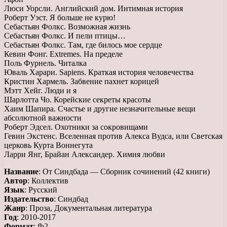
Люси Уорсли. Английский дом. Интимная история
Роберт Уэст. Я больше не курю!
Себастьян Фолкс. Возможная жизнь
Себастьян Фолкс. И пели птицы…
Себастьян Фолкс. Там, где билось мое сердце
Кевин Фонг. Extremes. На пределе
Поль Фурнель. Читалка
Юваль Харари. Sapiens. Краткая история человечества
Кристин Хармель. Забвение пахнет корицей
Мэтт Хейг. Люди и я
Шарлотта Чо. Корейские секреты красоты
Хаим Шапира. Счастье и другие незначительные вещи
абсолютной важности
Роберт Эдсел. Охотники за сокровищами
Гевин Экстенс. Вселенная против Алекса Вудса, или Светская
церковь Курта Воннегута
Ларри Янг, Брайан Александер. Химия любви
Название
: От Синдбада — Сборник сочинений (42 книги)
Автор
: Коллектив
Язык
: Русский
Издательство
: Синдбад
Жанр
: Проза, Документальная литература
Год
: 2010-2017
Формат
: fb2