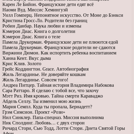
Карен Ле Бийон. Французские дети едят всё
Наоми Вуд. Миссис Хемингуэй
Уилл Гомперц. Непонятное искусство. От Моне до Бэнкси
Кристина Гросс-Ло. Родители без границ
Робин Данбар. Наука любви и измены
Кэмерон Диас. Книга о долголетии
Кэмерон Диас. Книга о теле
Памела Друкерман. Французские дети не плюются едой
Памела Друкерман. Французские родители не сдаются
Виржини Дюмон. Как испортить ребенка воспитанием
Ханна Кент. Вкус дыма
Крис Клив. Золото
Грейс Коддингтон. Grace. Автобиография
Жиль Легардинье. Не доверяйте кошкам
Жиль Легардинье. Совсем того!
Андреа Питцер. Тайная история Владимира Набокова
Сара Раттаро. Я сделаю с тобой все, что захочу
Мэтт Риз. Имя кровью. Тайна смерти Караваджо
Абдель Селлу. Ты изменил мою жизнь
Мария Семпл. Куда ты пропала, Бернадетт?
Грэм Симсион. Проект «Рози»
Нил Синклер. Папа-спецназ. Миссия выполнима
Ник Сполдинг. Любовь… с двух сторон
Ричард Стори, Сью Тодд, Лотти Стори. Диета Святой Горы
Афон