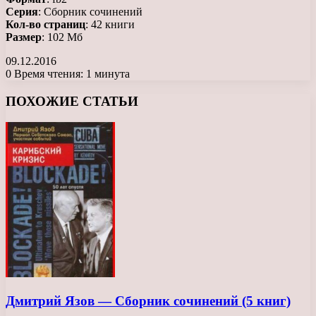
Серия
: Сборник сочинений
Кол-во страниц
: 42 книги
Размер
: 102 Мб
09.12.2016
0
Время чтения: 1 минута
Facebook
X
LinkedIn
Tumblr
Pinterest
Reddit
Вконтакте
Одноклассники
Messenger
Messenger
WhatsApp
Telegram
Viber
ПОХОЖИЕ СТАТЬИ
Дмитрий Язов — Сборник сочинений (5 книг)