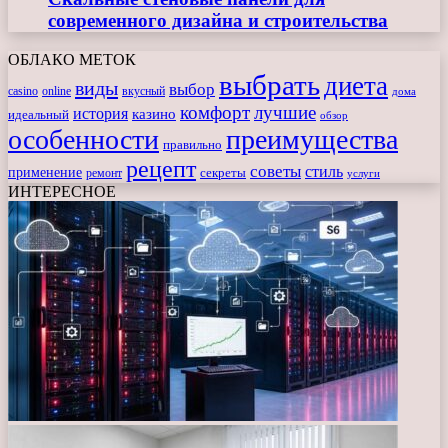
современного дизайна и строительства
ОБЛАКО МЕТОК
выбрать
диета
виды
выбор
casino
online
вкусный
дома
комфорт
лучшие
история
казино
идеальный
обзор
особенности
преимущества
правильно
рецепт
советы
стиль
применение
ремонт
секреты
услуги
ИНТЕРЕСНОЕ