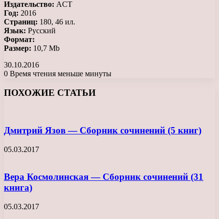
Издательство:
ACT
Год:
2016
Страниц:
180, 46 ил.
Язык:
Русский
Формат:
Размер:
10,7 Mb
30.10.2016
0
Время чтения меньше минуты
Facebook
X
LinkedIn
Tumblr
Pinterest
Reddit
Вконтакте
Одноклассники
Messenger
Messenger
WhatsApp
Telegram
Viber
ПОХОЖИЕ СТАТЬИ
Дмитрий Язов — Сборник сочинений (5 книг)
05.03.2017
Вера Космолинская — Сборник сочинений (31
книга)
05.03.2017