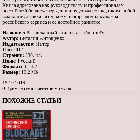
Книга адресована как руководителям и профессионалам
российской бизнес-сферы, так и рядовым сотрудникам любой
компании, а также всем, кому небезразлична культура
российского сервиса и ее достойное развитие.
Название:
Разгневанный клиент, я люблю тебя
Автор:
Виталий Антощенко
Издательство:
Питер
Год:
2017
Страниц:
230, ил.
Язык:
Русский
Формат:
rtf, fb2
Размер:
10,2 Mb
15.10.2016
0
Время чтения меньше минуты
Facebook
X
LinkedIn
Tumblr
Pinterest
Reddit
Вконтакте
Одноклассники
Messenger
Messenger
WhatsApp
Telegram
Viber
ПОХОЖИЕ СТАТЬИ