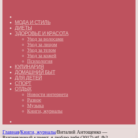
ГЛАВНАЯ
МОДА И СТИЛЬ
ДИЕТЫ
ЗДОРОВЬЕ И КРАСОТА
Уход за волосами
Уход за лицом
Уход за телом
Уход за кожей
Психология
КУЛИНАРИЯ
ДОМАШНИЙ БЫТ
ДЛЯ ДЕТЕЙ
СПОРТ
ОТДЫХ
Новости интернета
Разное
Музыка
Книги, журналы
Искать
Главная
/
Книги, журналы
/
Виталий Антощенко —
Разгневанный клиент, я люблю тебя (2017) rtf, fb2