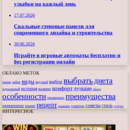
улыбки на каждый день
17.07.2026
Скальные стеновые панели для
современного дизайна и строительства
30.06.2026
Играйте в игровые автоматы бесплатно и
без регистрации онлайн
ОБЛАКО МЕТОК
выбрать
диета
виды
выбор
casino
online
вкусный
комфорт
лучшие
история
казино
идеальный
обзор
особенности
преимущества
правильно
рецепт
советы
стиль
применение
ремонт
секреты
решение
услуги
ИНТЕРЕСНОЕ