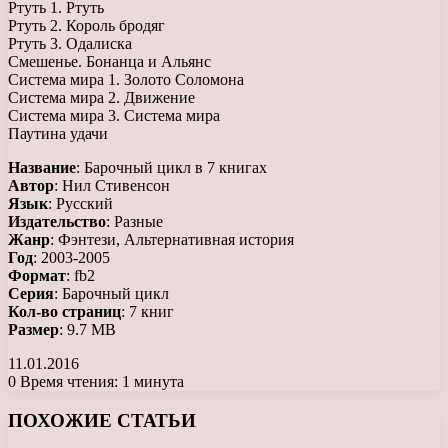
Ртуть 1. Ртуть
Ртуть 2. Король бродяг
Ртуть 3. Одалиска
Смешенье. Бонанца и Альянс
Система мира 1. Золото Соломона
Система мира 2. Движение
Система мира 3. Система мира
Паутина удачи
Название
: Барочный цикл в 7 книгах
Автор
: Нил Стивенсон
Язык
: Русский
Издательство
: Разные
Жанр
: Фэнтези, Альтернативная история
Год
: 2003-2005
Формат
: fb2
Серия
: Барочный цикл
Кол-во страниц
: 7 книг
Размер
: 9.7 MB
11.01.2016
0
Время чтения: 1 минута
Facebook
X
LinkedIn
Tumblr
Pinterest
Reddit
Вконтакте
Одноклассники
Messenger
Messenger
WhatsApp
Telegram
Viber
ПОХОЖИЕ СТАТЬИ