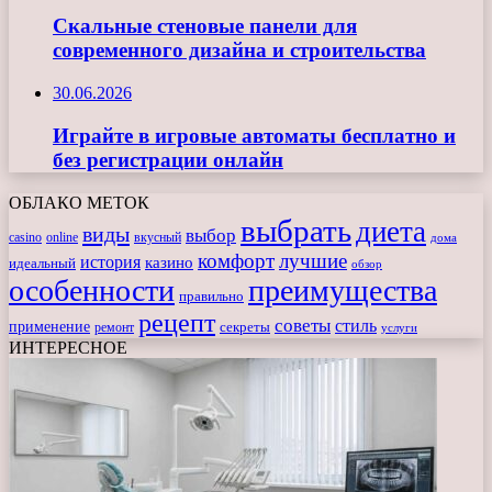
Скальные стеновые панели для
современного дизайна и строительства
30.06.2026
Играйте в игровые автоматы бесплатно и
без регистрации онлайн
ОБЛАКО МЕТОК
выбрать
диета
виды
выбор
casino
online
вкусный
дома
комфорт
лучшие
история
казино
идеальный
обзор
особенности
преимущества
правильно
рецепт
советы
стиль
применение
ремонт
секреты
услуги
ИНТЕРЕСНОЕ