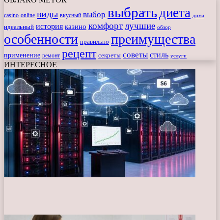
выбрать
диета
виды
выбор
casino
online
вкусный
дома
комфорт
лучшие
история
казино
идеальный
обзор
особенности
преимущества
правильно
рецепт
советы
стиль
применение
ремонт
секреты
услуги
ИНТЕРЕСНОЕ