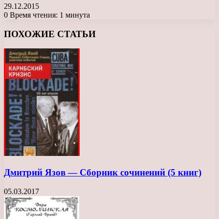
29.12.2015
0
Время чтения: 1 минута
Facebook
X
LinkedIn
Tumblr
Pinterest
Reddit
Вконтакте
Одноклассники
Messenger
Messenger
WhatsApp
Telegram
Viber
ПОХОЖИЕ СТАТЬИ
Дмитрий Язов — Сборник сочинений (5 книг)
05.03.2017