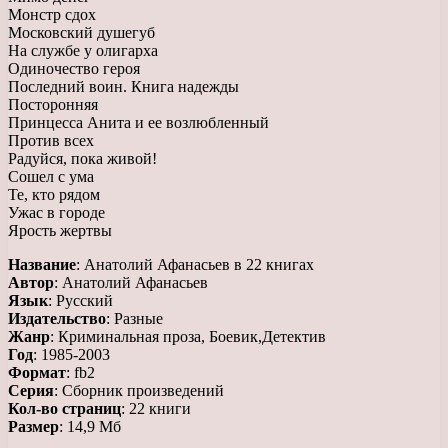
Монстр сдох
Московский душегуб
На службе у олигарха
Одиночество героя
Последний воин. Книга надежды
Посторонняя
Принцесса Анита и ее возлюбленный
Против всех
Радуйся, пока живой!
Сошел с ума
Те, кто рядом
Ужас в городе
Ярость жертвы
Название
: Анатолий Афанасьев в 22 книгах
Автор
: Анатолий Афанасьев
Язык
: Русский
Издательство
: Разные
Жанр
: Криминальная проза, Боевик,Детектив
Год
: 1985-2003
Формат
: fb2
Серия
: Сборник произведений
Кол-во страниц
: 22 книги
Размер
: 14,9 Мб