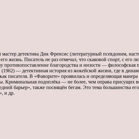
мастер детектива Дик Френсис (литературный псевдоним, насто
его жизнь. Писатель не раз отмечал, что скаковой спорт, с его л
у противопоставление благородства и низости — философская п
(1962) — детективная история из жокейской жизни, где в динам
как писателя. В «Фаворите» проявилась и определяющая манера
ы. Криминальная подоплёка — не более, чем оправа присущих в
ний барьер», также посвящён бегам. Это тема большинства его
, и др.