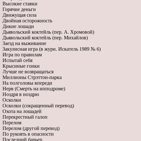
Высокие ставки
Горячие деньги
Движущая сила
Двойная осторожность
Дикие лошади
Дьявольский коктейль (пер. А. Хромовой)
Дьявольский коктейль (пер. Михайлов)
Заезд на выживание
Закулисная игра (в журн. Искатель 1989 № 6)
Игра по правилам
Испытай себя
Крысиные гонки
Лучше не возвращаться
Миллионы Стрэттон-парка
На полголовы впереди
Нерв (Смерть на ипподроме)
Ноздря в ноздрю
Осколки
Осколки (сокращенный перевод)
Охота на лошадей
Перекрестный галоп
Перелом
Перелом (другой перевод)
По рукоять в опасности
Последний барьер