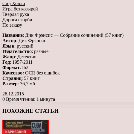
Сид Холли
Игра без козырей
Твердая рука
Дорога скорби
По заказу
Название
: Дик Фрэнсис — Собрание сочинений (57 книг)
Автор
: Дик Фрэнсис
Язык
: русский
Издательство
: разные
Жанр
: Детектив
Год
: 1957-2011
Формат
: fb2
Качество:
OCR без ошибок
Страниц
: 57 книг
Размер
: 36,7 мб
26.12.2015
0
Время чтения: 1 минута
Facebook
X
LinkedIn
Tumblr
Pinterest
Reddit
Вконтакте
Одноклассники
Messenger
Messenger
WhatsApp
Telegram
Viber
ПОХОЖИЕ СТАТЬИ