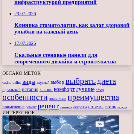
инфраструктурой предприятий
29.07.2026
Клиника стоматологии, как залог здоровой
улыбки на каждый день
17.07.2026
Скальные стеновые панели для
современного дизайна и строительства
ОБЛАКО МЕТОК
выбрать
диета
виды
выбор
casino
online
вкусный
комфорт
лучшие
история
казино
идеальный
обзор
особенности
преимущества
правильно
рецепт
советы
стиль
применение
ремонт
секреты
решение
услуги
ИНТЕРЕСНОЕ