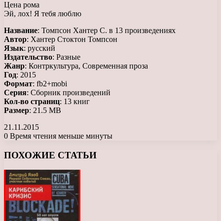
Цена рома
Эй, лох! Я тебя люблю
Название
: Томпсон Хантер С. в 13 произведениях
Автор
: Хантер Стоктон Томпсон
Язык
: русский
Издательство
: Разные
Жанр
: Контркультура, Cовременная проза
Год
: 2015
Формат
: fb2+mobi
Серия
: Сборник произведений
Кол-во страниц
: 13 книг
Размер
: 21.5 MB
21.11.2015
0
Время чтения меньше минуты
Facebook
X
LinkedIn
Tumblr
Pinterest
Reddit
Вконтакте
Одноклассники
Messenger
Messenger
WhatsApp
Telegram
Viber
ПОХОЖИЕ СТАТЬИ