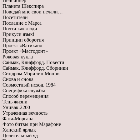
Пенсионер
Планета Шекспира
Поведай мне свои печали…
Посетители
Послание с Марса
Почти как люди
Прикуси язык!
Принцип оборотня
Проект «Ватикан»
Проект «Мастодонт»
Роковая кукла
Саймак, Клиффорд. Повести
Саймак, Клиффорд. Сборники
Синдром Мэрилин Монро
Снова и снова
Совместный исход, 1984
Специфика службы
Способ перемещения
Тень жизни
Унивак-2200
Утраченная вечность
Фата-Моргана
Фото битвы при Марафоне
Ханский ярлык
Целительный яд