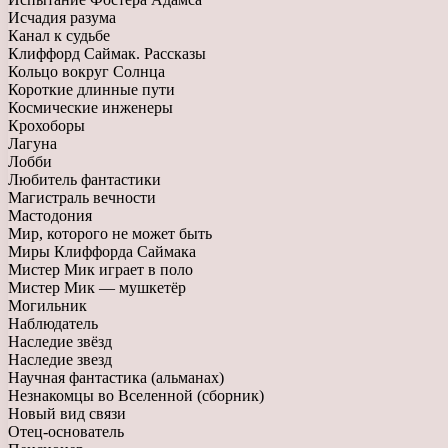
Исчадия разума
Канал к судьбе
Клиффорд Саймак. Рассказы
Кольцо вокруг Солнца
Короткие длинные пути
Космические инженеры
Крохоборы
Лагуна
Лобби
Любитель фантастики
Магистраль вечности
Мастодония
Мир, которого не может быть
Миры Клиффорда Саймака
Мистер Мик играет в поло
Мистер Мик — мушкетёр
Могильник
Наблюдатель
Наследие звёзд
Наследие звезд
Научная фантастика (альманах)
Незнакомцы во Вселенной (сборник)
Новый вид связи
Отец-основатель