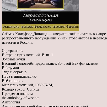
Саймак Клиффорд Дональд — американский писатель в жанре н
распространённого заблуждения, книги этого автора в перево
известен в России.
Содержание:
В стране приключений. Вып. 1
Золотые жуки
Василий Головачёв представляет. Золотой Век фантастики
В безумии
Туда и обратно
Игра в цивилизацию
Всё живое…
Мир приключений, 1980 (№24)
Кольцо вокруг Солнца
Продается планета
the anthology of wisdom
Антология
Антология мировой фантастики (изд-во «Аванта+»)