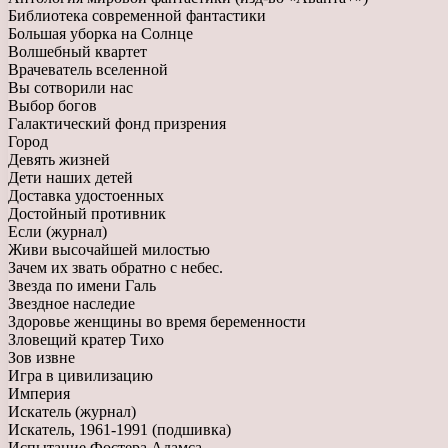
Библиотека современной фантастики
Большая уборка на Солнце
Волшебный квартет
Врачеватель вселенной
Вы сотворили нас
Выбор богов
Галактический фонд призрения
Город
Девять жизней
Дети наших детей
Доставка удостоенных
Достойный противник
Если (журнал)
Живи высочайшей милостью
Зачем их звать обратно с небес.
Звезда по имени Галь
Звездное наследие
Здоровье женщины во время беременности
Зловещий кратер Тихо
Зов извне
Игра в цивилизацию
Империя
Искатель (журнал)
Искатель, 1961-1991 (подшивка)
Испытание Фостера Адамса