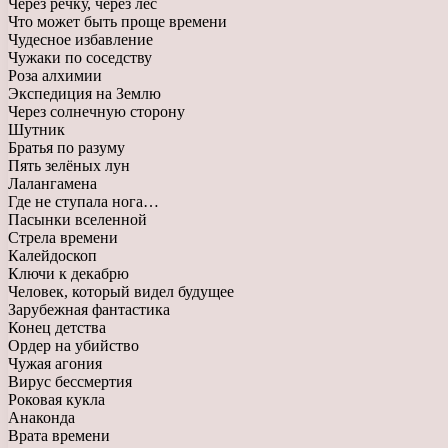
Через речку, через лес
Что может быть проще времени
Чудесное избавление
Чужаки по соседству
Роза алхимии
Экспедиция на Землю
Через солнечную сторону
Шутник
Братья по разуму
Пять зелёных лун
Лалангамена
Где не ступала нога…
Пасынки вселенной
Стрела времени
Калейдоскоп
Ключи к декабрю
Человек, который видел будущее
Зарубежная фантастика
Конец детства
Ордер на убийство
Чужая агония
Вирус бессмертия
Роковая кукла
Анаконда
Врата времени