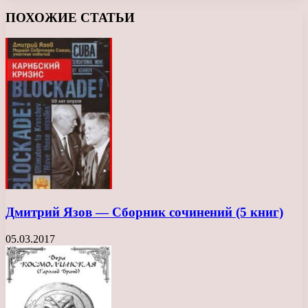
Facebook
X
LinkedIn
Tumblr
Pinterest
Reddit
Вконтакте
Одноклассники
Messenger
Messenger
WhatsApp
Telegram
Viber
ПОХОЖИЕ СТАТЬИ
Дмитрий Язов — Сборник сочинений (5 книг)
05.03.2017