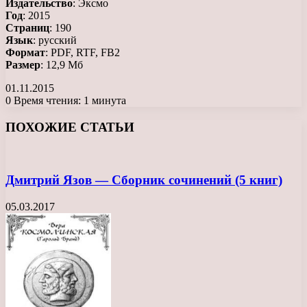
Издательство
: Эксмо
Год
: 2015
Страниц
: 190
Язык
: русский
Формат
: PDF, RTF, FB2
Размер
: 12,9 Мб
01.11.2015
0
Время чтения: 1 минута
Facebook
X
LinkedIn
Tumblr
Pinterest
Reddit
Вконтакте
Одноклассники
Messenger
Messenger
WhatsApp
Telegram
Viber
ПОХОЖИЕ СТАТЬИ
Дмитрий Язов — Сборник сочинений (5 книг)
05.03.2017