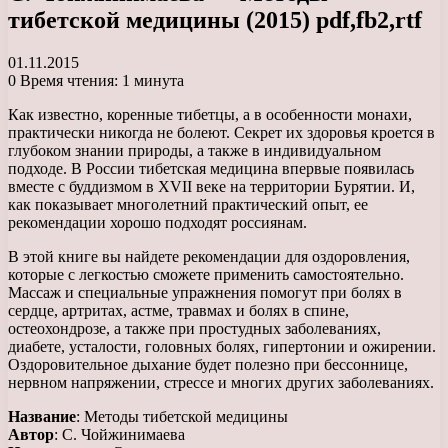
тибетской медицины (2015) pdf,fb2,rtf
01.11.2015
0
Время чтения: 1 минута
Как известно, коренные тибетцы, а в особенности монахи,
практически никогда не болеют. Секрет их здоровья кроется в
глубоком знании природы, а также в индивидуальном
подходе. В России тибетская медицина впервые появилась
вместе с буддизмом в XVII веке на территории Бурятии. И,
как показывает многолетний практический опыт, ее
рекомендации хорошо подходят россиянам.
В этой книге вы найдете рекомендации для оздоровления,
которые с легкостью сможете применить самостоятельно.
Массаж и специальные упражнения помогут при болях в
сердце, артритах, астме, травмах и болях в спине,
остеохондрозе, а также при простудных заболеваниях,
диабете, усталости, головных болях, гипертонии и ожирении.
Оздоровительное дыхание будет полезно при бессоннице,
нервном напряжении, стрессе и многих других заболеваниях.
Название
: Методы тибетской медицины
Автор
: С. Чойжинимаева