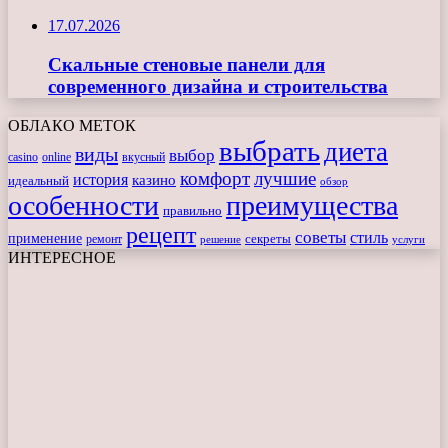
17.07.2026
Скальные стеновые панели для
современного дизайна и строительства
ОБЛАКО МЕТОК
выбрать
диета
виды
выбор
casino
online
вкусный
комфорт
лучшие
история
казино
идеальный
обзор
особенности
преимущества
правильно
рецепт
советы
стиль
применение
ремонт
секреты
решение
услуги
ИНТЕРЕСНОЕ