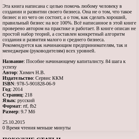
Эта книга написана с целью помочь любому человеку в
создании и развитии своего бизнеса. Она не о том, что такое
бизнес и из чего он состоит, а о том, как сделать хороший,
правильный бизнес на все 100%. Всё написанное в этой книге
проверено автором на практике и работает. В книге описан не
простой набор теорий, а составлен конкретный алгоритм
создания и развития малого и среднего бизнеса.
Рекомендуется как начинающим предпринимателям, так и
менеджерам (руководителям) всех уровней.
Название
: Пособие начинающему капиталисту. 84 шага к
успеху
Автор
: Химич Н.В.
Издательство
: Сервис ККМ
ISBN
: 978-5-901828-06-9
Год
: 2014
Страниц
: 218
Язык
: русский
Формат
: rtf, fb2
Размер
: 9.7 Мб
25.10.2015
0
Время чтения меньше минуты
Facebook
X
LinkedIn
Tumblr
Pinterest
Reddit
Вконтакте
Одноклассники
Messenger
Messenger
WhatsApp
Telegram
Viber