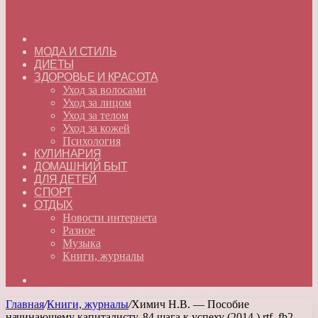
ГЛАВНАЯ
МОДА И СТИЛЬ
ДИЕТЫ
ЗДОРОВЬЕ И КРАСОТА
Уход за волосами
Уход за лицом
Уход за телом
Уход за кожей
Психология
КУЛИНАРИЯ
ДОМАШНИЙ БЫТ
ДЛЯ ДЕТЕЙ
СПОРТ
ОТДЫХ
Новости интернета
Разное
Музыка
Книги, журналы
Искать
Главная
/
Книги, журналы
/
Химич Н.В. — Пособие
начинающему капиталисту. 84 шага к успеху (2014 ) rtf, fb2