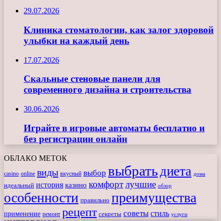
29.07.2026
Клиника стоматологии, как залог здоровой
улыбки на каждый день
17.07.2026
Скальные стеновые панели для
современного дизайна и строительства
30.06.2026
Играйте в игровые автоматы бесплатно и
без регистрации онлайн
ОБЛАКО МЕТОК
выбрать
диета
виды
выбор
casino
online
вкусный
дома
комфорт
лучшие
история
казино
идеальный
обзор
особенности
преимущества
правильно
рецепт
советы
стиль
применение
ремонт
секреты
услуги