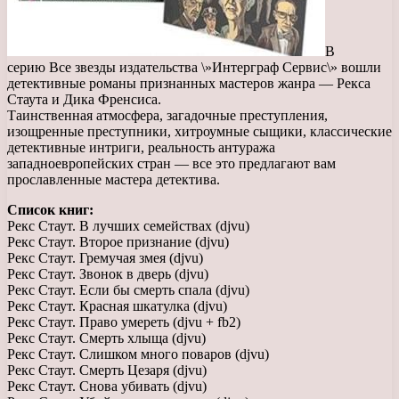
В
серию Все звезды издательства \»Интерграф Сервис\» вошли
детективные романы признанных мастеров жанра — Рекса
Стаута и Дика Френсиса.
Таинственная атмосфера, загадочные преступления,
изощренные преступники, хитроумные сыщики, классические
детективные интриги, реальность антуража
западноевропейских стран — все это предлагают вам
прославленные мастера детектива.
Список книг:
Рекс Стаут. В лучших семействах (djvu)
Рекс Стаут. Второе признание (djvu)
Рекс Стаут. Гремучая змея (djvu)
Рекс Стаут. Звонок в дверь (djvu)
Рекс Стаут. Если бы смерть спала (djvu)
Рекс Стаут. Красная шкатулка (djvu)
Рекс Стаут. Право умереть (djvu + fb2)
Рекс Стаут. Смерть хлыща (djvu)
Рекс Стаут. Слишком много поваров (djvu)
Рекс Стаут. Смерть Цезаря (djvu)
Рекс Стаут. Снова убивать (djvu)