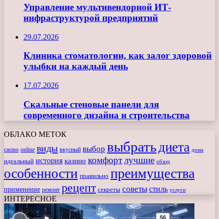
Управление мультивендорной ИТ-
инфраструктурой предприятий
29.07.2026
Клиника стоматологии, как залог здоровой
улыбки на каждый день
17.07.2026
Скальные стеновые панели для
современного дизайна и строительства
ОБЛАКО МЕТОК
выбрать
диета
виды
выбор
casino
online
вкусный
дома
комфорт
лучшие
история
казино
идеальный
обзор
особенности
преимущества
правильно
рецепт
советы
стиль
применение
ремонт
секреты
услуги
ИНТЕРЕСНОЕ