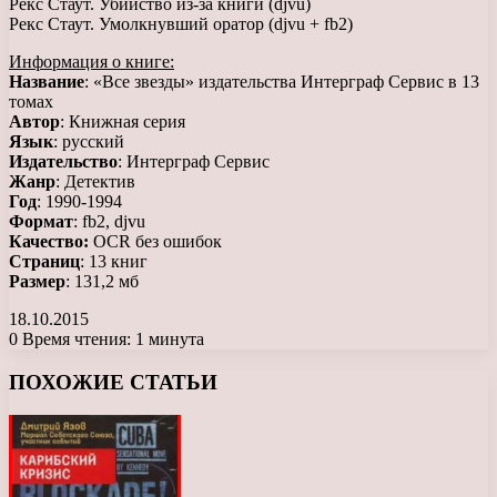
Рекс Стаут. Убийство из-за книги (djvu)
Рекс Стаут. Умолкнувший оратор (djvu + fb2)
Информация о книге:
Название
: «Все звезды» издательства Интерграф Сервис в 13
томах
Автор
: Книжная серия
Язык
: русский
Издательство
: Интерграф Сервис
Жанр
: Детектив
Год
: 1990-1994
Формат
: fb2, djvu
Качество:
OCR без ошибок
Страниц
: 13 книг
Размер
: 131,2 мб
18.10.2015
0
Время чтения: 1 минута
Facebook
X
LinkedIn
Tumblr
Pinterest
Reddit
Вконтакте
Одноклассники
Messenger
Messenger
WhatsApp
Telegram
Viber
ПОХОЖИЕ СТАТЬИ