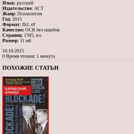
Язык
: русский
Издательство
: АСТ
Жанр
: Психология
Год
: 2015
Формат
: fb2, rtf
Качество:
OCR без ошибок
Страниц
: 1505, ил.
Размер
: 11 мб
16.10.2015
0
Время чтения: 1 минута
Facebook
X
LinkedIn
Tumblr
Pinterest
Reddit
Вконтакте
Одноклассники
Messenger
Messenger
WhatsApp
Telegram
Viber
ПОХОЖИЕ СТАТЬИ