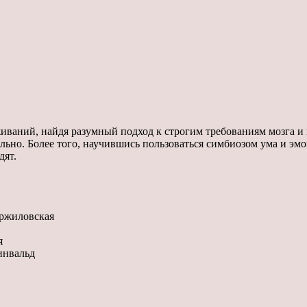
живаний, найдя разумный подход к строгим требованиям мозга и
ьно. Более того, научившись пользоваться симбиозом ума и эмо
дят.
ржиловская
я
инвальд