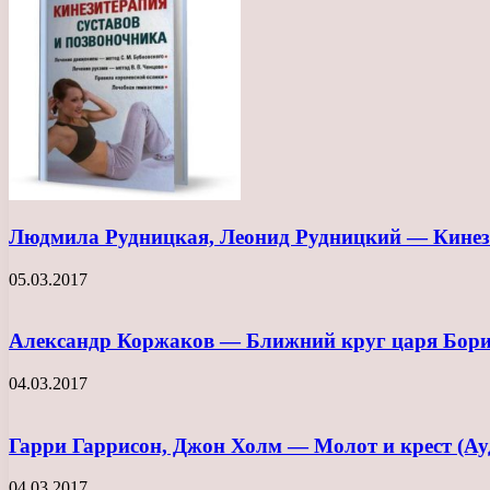
Людмила Рудницкая, Леонид Рудницкий — Кинези
05.03.2017
Александр Коржаков — Ближний круг царя Бори
04.03.2017
Гарри Гаррисон, Джон Холм — Молот и крест (Ау
04.03.2017